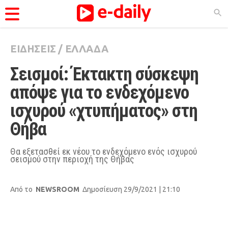
ΕΙΔΗΣΕΙΣ
/
ΕΛΛΑΔΑ
ΚΑΤΗΓΟΡΊΕΣ
Σεισμοί: Έκτακτη σύσκεψη 
Ειδήσεις
απόψε για το ενδεχόμενο 
Θέματα
ισχυρού «χτυπήματος» στη 
Videos
Θήβα
Podcasts
Viral
Θα εξετασθεί εκ νέου το ενδεχόμενο ενός ισχυρού
σεισμού στην περιοχή της Θήβας
Life
City Guide
Από το
NEWSROOM
Δημοσίευση 29/9/2021 | 21:10
Pop Culture
Agenda