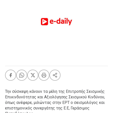
FEEDS
Πάσχα
Eurovision
Retro
Summer
OMG
LOL
A-List
LGBTQI+
Xmas
Την σύσκεψη κάνουν τα μέλη της Επιτροπής Σεισμικής
Επικινδυνότητας και Αξιολόγησης Σεισμικού Κινδύνου,
LIFE
όπως ανέφερε, μιλώντας στην ΕΡΤ ο σεισμολόγος και
επιστημονικός συνεργάτης της Ε.Ε, Γεράσιμος
Food
Body+Mind