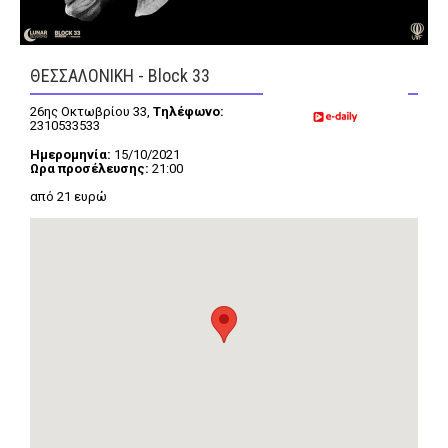
ΘΕΣΣΑΛΟΝΙΚΗ - Block 33
FEEDS
26ης Οκτωβρίου 33,
Tηλέφωνο:
2310533533
Πάσχα
Eurovision
Ημερομηνία:
15/10/2021
Ωρα προσέλευσης:
21:00
Retro
Summer
από 21 ευρώ
OMG
LOL
A-List
LGBTQI+
Xmas
LIFE
Food
Body+Mind