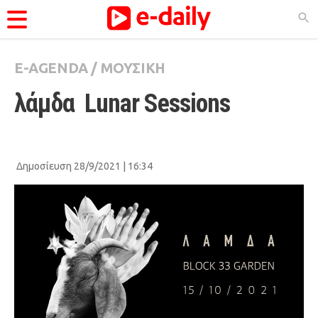
E-AGENDA
/
ΜΟΥΣΙΚΗ
ΚΑΤΗΓΟΡΊΕΣ
λάμδα  Lunar Sessions
Ειδήσεις
Θέματα
Videos
Δημοσίευση 28/9/2021 | 16:34
Podcasts
Viral
Life
City Guide
Pop Culture
Agenda