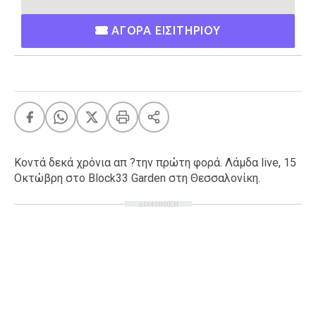
Ταξίδια
Style
ΑΓΟΡΑ ΕΙΣΙΤΗΡΙΟΥ
Σπίτι
Family
Σχέσεις
AGENDA
Κοντά δεκά χρόνια απ ?την πρώτη φορά. Λάμδα live, 15
Agenda
Επιλογές
Οκτώβρη στο Block33 Garden στη Θεσσαλονίκη.
Εισιτήρια
ΔΙΑΦΗΜΙΣΗ