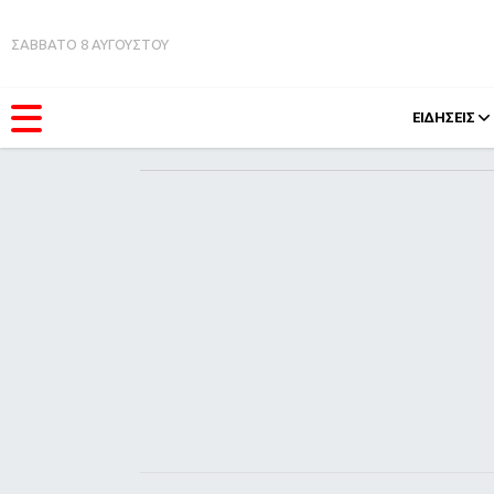
ΣΑΒΒΑΤΟ 8 ΑΥΓΟΥΣΤΟΥ
ΕΙΔΗΣΕΙΣ
ΚΑΤΗΓΟΡΊΕΣ
FEEDS
Ειδήσεις
Πάσχ
Θέματα
Retro
Videos
OMG
Podcasts
A-Lis
Viral
Xmas
Life