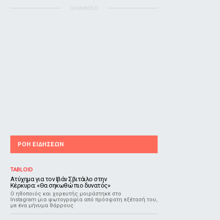
ΔΙΑΦΗΜΙΣΗ
ΡΟΗ ΕΙΔΗΣΕΩΝ
TABLOID
Ατύχημα για τον Ιβάν Σβιτάιλο στην
Κέρκυρα: «Θα σηκωθώ πιο δυνατός»
Ο ηθοποιός και χορευτής μοιράστηκε στο
Instagram μια φωτογραφία από πρόσφατη εξέτασή του,
με ένα μήνυμα θάρρους