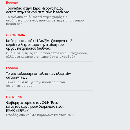
ΕΛΛΑΔΑ
Τραγωδία στην Πάρο: 4χρονο παιδί
εντοπίστηκε νεκρό σε πισίνα beach bar
Το ανήλικο παιδί εντοπίστηκε χωρίς τις
αισθήσεις του εντός πισίνας σε επιχείρηση τύπου
beach bar.
ΟΙΚΟΝΟΜΙΑ
Καύσιμα «φωτιά»: Η βενζίνη ξεπερνά τα 2
ευρώ το λίτρο παρά την πτώση του
αργού πετρελαίου διεθνώς
Οι διεθνείς τιμές του αργού πετρελαίου υποχωρούν,
αλλά στα πρατήρια οι τιμές δεν ακολουθούν
ΕΛΛΑΔΑ
Το νέο καλοκαιρινό κόλπο των κλεφτών
αυτοκινήτων
Tι λέει η ΕΛ.ΑΣ. για την προστασία του
αυτοκινήτου σας
ΠΑΡΑΞΕΝΑ
Φοβερή ιστορία στον ΟΦΗ: Ένας
κάτοχος εισιτηρίου διαρκείας είναι
μόλις 2 μηνών
Οπαδός από κούνια κυριολεκτικά στον ΟΦΗ