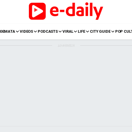
ΘΕΜΑΤΑ
VIDEOS
PODCASTS
VIRAL
LIFE
CITY GUIDE
POP CUL
ΔΙΑΦΗΜΙΣΗ
LIFE
Food
Body+Mind
α
Eurovision
Ταξίδια
Style
Summer
Σπίτι
Family
LOL
Σχέσεις
t
LGBTQI+