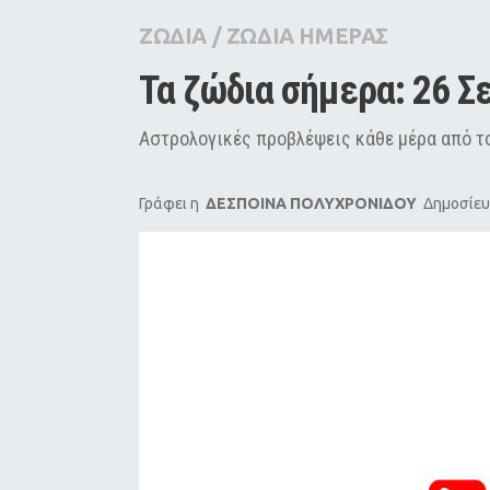
City Guide
ΖΩΔΙΑ
/
ΖΩΔΙΑ ΗΜΕΡΑΣ
Pop Culture
Τα ζώδια σήμερα: 26 Σ
Agenda
Αστρολογικές προβλέψεις κάθε μέρα από το
Γράφει η
ΔΕΣΠΟΙΝΑ ΠΟΛΥΧΡΟΝΙΔΟΥ
Δημοσίευ