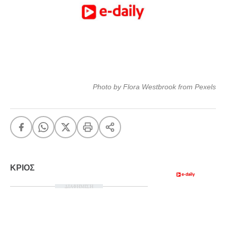
FEEDS
Πάσχα
Eurovision
Photo by Flora Westbrook from Pexels
Retro
Summer
OMG
LOL
A-List
LGBTQI+
Xmas
ΚΡΙΟΣ
ΔΙΑΦΗΜΙΣΗ
LIFE
Food
Body+Mind