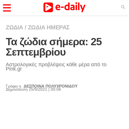
ΖΩΔΙΑ
/
ΖΩΔΙΑ ΗΜΕΡΑΣ
ΚΑΤΗΓΟΡΊΕΣ
Τα ζώδια σήμερα: 25 
Ειδήσεις
Σεπτεμβρίου
Θέματα
Videos
Αστρολογικές προβλέψεις κάθε μέρα από το
Pink.gr
Podcasts
Viral
Γράφει η
ΔΕΣΠΟΙΝΑ ΠΟΛΥΧΡΟΝΙΔΟΥ
Δημοσίευση 25/9/2021 | 00:06
Life
City Guide
Pop Culture
Agenda