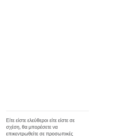
Ταξίδια
Style
Σπίτι
Family
Σχέσεις
AGENDA
Agenda
Επιλογές
Εισιτήρια
Είτε είστε ελεύθεροι είτε είστε σε
σχέση, θα μπορέσετε να
επικεντρωθείτε σε προσωπικές