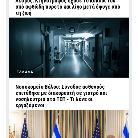
Λέσβος: Κτηνοτρόφος έχασε το κοπάδι του
από αφθώδη πυρετό και λίγο μετά έφυγε από
τη ζωή
ΕΛΛΑΔΑ
Νοσοκομείο Βόλου: Συνοδός ασθενούς
επιτέθηκε με διακορευτή σε γιατρό και
νοσηλεύτρια στα ΤΕΠ ‑ Τι λένε οι
εργαζόμενοι