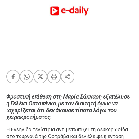
FEEDS
Πάσχα
Eurovision
Retro
Summer
OMG
LOL
A-List
LGBTQI+
Xmas
Φραστική επίθεση στη Μαρία Σάκκαρη εξαπέλυσε
η Γελένα Οσταπένκο, με τον διαιτητή όμως να
ισχυρίζεται ότι δεν άκουσε τίποτα λόγω του
χειροκροτήματος.
LIFE
Η Ελληνίδα τενίστρια αντιμετωπίζει τη Λευκορωσίδα
στο τουρνουά της Οστράβα και δεν έλειψε η ένταση.
Food
Body+Mind