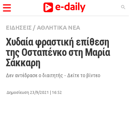
ΕΙΔΗΣΕΙΣ
/
ΑΘΛΗΤΙΚΑ ΝΕΑ
ΚΑΤΗΓΟΡΊΕΣ
Χυδαία φραστική επίθεση 
Ειδήσεις
της Οσταπένκο στη Μαρία 
Θέματα
Σάκκαρη
Videos
Podcasts
Δεν αντέδρασε ο διαιτητής - Δείτε το βίντεο
Viral
Δημοσίευση 23/9/2021 | 16:52
Life
City Guide
Pop Culture
Agenda