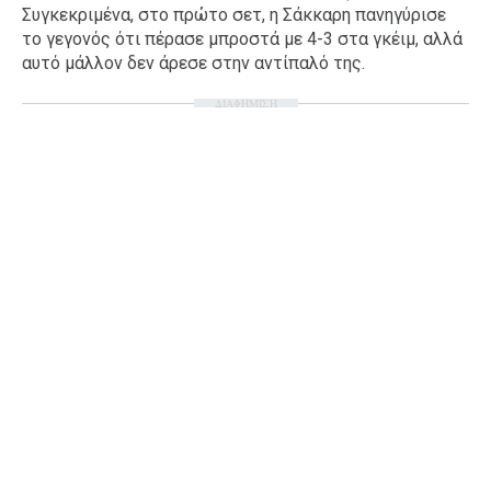
Συγκεκριμένα, στο πρώτο σετ, η Σάκκαρη πανηγύρισε
Ταξίδια
Style
το γεγονός ότι πέρασε μπροστά με 4-3 στα γκέιμ, αλλά
αυτό μάλλον δεν άρεσε στην αντίπαλό της.
Σπίτι
Family
Σχέσεις
ΔΙΑΦΗΜΙΣΗ
AGENDA
Agenda
Επιλογές
Εισιτήρια