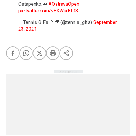
Ostapenko: 👀
#OstravaOpen
pic.twitter.com/vBKWurKf08
— Tennis GIFs 🎾🎥 (@tennis_gifs)
September
23, 2021
ΔΙΑΦΗΜΙΣΗ