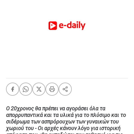
FEEDS
Πάσχα
Eurovision
Retro
Summer
OMG
LOL
A-List
LGBTQI+
Xmas
Ο 20χρονος θα πρέπει να αγοράσει όλα τα
απορρυπαντικά και τα υλικά για το πλύσιμο και το
LIFE
σιδέρωμα των ασπρόρουχων των γυναικών του
χωριού του - Οι αρχές κάνουν λόγο για ιστορική
Food
Body+Mind