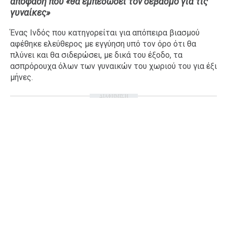
απόφαση που «θα εμπεδώσει τον σεβασμό για τις
γυναίκες»
Ταξίδια
Style
Σπίτι
Family
Ένας Ινδός που κατηγορείται για απόπειρα βιασμού
αφέθηκε ελεύθερος με εγγύηση υπό τον όρο ότι θα
Σχέσεις
πλύνει και θα σιδερώσει, με δικά του έξοδο, τα
ασπρόρουχα όλων των γυναικών του χωριού του για έξι
μήνες.
AGENDA
ΔΙΑΦΗΜΙΣΗ
Agenda
Επιλογές
Εισιτήρια