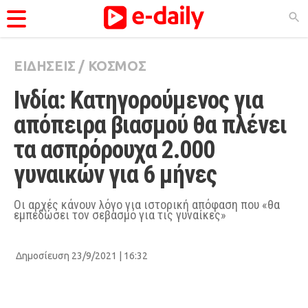
ΕΙΔΗΣΕΙΣ
/
ΚΟΣΜΟΣ
ΚΑΤΗΓΟΡΊΕΣ
Ινδία: Κατηγορούμενος για 
Ειδήσεις
απόπειρα βιασμού θα πλένει 
Θέματα
τα ασπρόρουχα 2.000 
Videos
γυναικών για 6 μήνες
Podcasts
Viral
Οι αρχές κάνουν λόγο για ιστορική απόφαση που «θα
εμπεδώσει τον σεβασμό για τις γυναίκες»
Life
City Guide
Δημοσίευση 23/9/2021 | 16:32
Pop Culture
Agenda