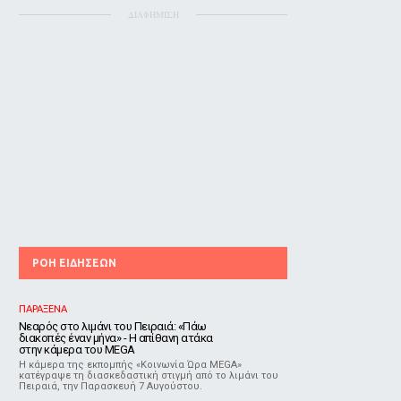
ΔΙΑΦΗΜΙΣΗ
ΡΟΗ ΕΙΔΗΣΕΩΝ
ΠΑΡΑΞΕΝΑ
Νεαρός στο λιμάνι του Πειραιά: «Πάω
διακοπές έναν μήνα» - Η απίθανη ατάκα
στην κάμερα του MEGA
Η κάμερα της εκπομπής «Κοινωνία Ώρα MEGA»
κατέγραψε τη διασκεδαστική στιγμή από το λιμάνι του
Πειραιά, την Παρασκευή 7 Αυγούστου.