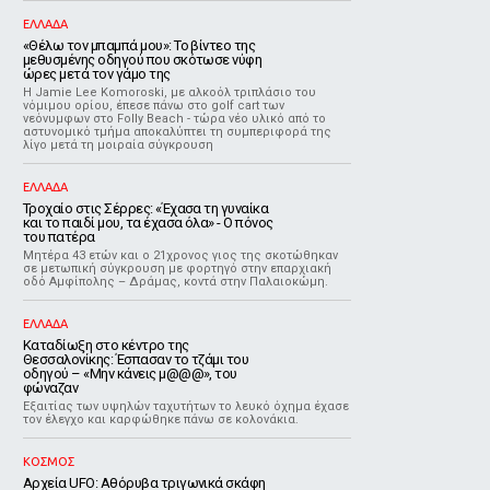
ΕΛΛΑΔΑ
«Θέλω τον μπαμπά μου»: Το βίντεο της
μεθυσμένης οδηγού που σκότωσε νύφη
ώρες μετά τον γάμο της
Η Jamie Lee Komoroski, με αλκοόλ τριπλάσιο του
νόμιμου ορίου, έπεσε πάνω στο golf cart των
νεόνυμφων στο Folly Beach - τώρα νέο υλικό από το
αστυνομικό τμήμα αποκαλύπτει τη συμπεριφορά της
λίγο μετά τη μοιραία σύγκρουση
ΕΛΛΑΔΑ
Τροχαίο στις Σέρρες: «Έχασα τη γυναίκα
και το παιδί μου, τα έχασα όλα» - Ο πόνος
του πατέρα
Μητέρα 43 ετών και ο 21χρονος γιος της σκοτώθηκαν
σε μετωπική σύγκρουση με φορτηγό στην επαρχιακή
οδό Αμφίπολης – Δράμας, κοντά στην Παλαιοκώμη.
ΕΛΛΑΔΑ
Καταδίωξη στο κέντρο της
Θεσσαλονίκης: Έσπασαν το τζάμι του
οδηγού – «Μην κάνεις μ@@@», του
φώναζαν
Εξαιτίας των υψηλών ταχυτήτων το λευκό όχημα έχασε
τον έλεγχο και καρφώθηκε πάνω σε κολονάκια.
ΚΟΣΜΟΣ
Αρχεία UFO: Αθόρυβα τριγωνικά σκάφη