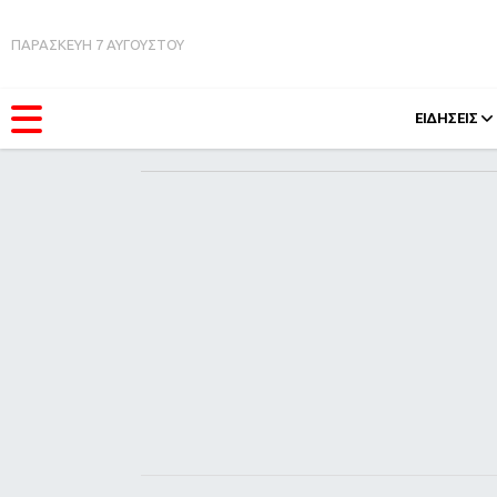
ΠΑΡΑΣΚΕΥΗ 7 ΑΥΓΟΥΣΤΟΥ
ΕΙΔΗΣΕΙΣ
ΚΑΤΗΓΟΡΊΕΣ
FEEDS
Ειδήσεις
Πάσχ
Θέματα
Retro
Videos
OMG
Podcasts
A-Lis
Viral
Xmas
Life