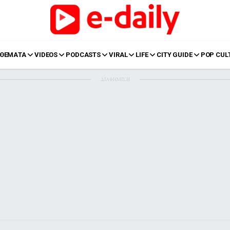
ΘΕΜΑΤΑ
VIDEOS
PODCASTS
VIRAL
LIFE
CITY GUIDE
POP CUL
ΔΙΑΦΗΜΙΣΗ
LIFE
Food
Body+Mind
α
Eurovision
Ταξίδια
Style
Summer
Σπίτι
Family
LOL
Σχέσεις
t
LGBTQI+