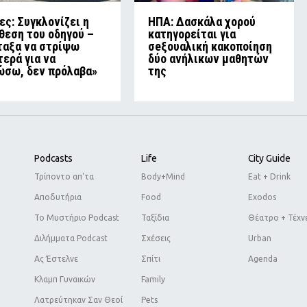
ες: Συγκλονίζει η
ΗΠΑ: Δασκάλα χορού
θεση του οδηγού –
κατηγορείται για
ταξα να στρίψω
σeξουαλική κακοποίηση
τερά για να
δύο ανήλικων μαθητών
ώσω, δεν πρόλαβα»
της
Podcasts
Life
City Guide
Τρίποντο απ'τα
Body+Mind
Eat + Drink
Αποδυτήρια
Food
Exodos
Το Μυστήριο Podcast
Ταξίδια
Θέατρο + Τέχν
Διλήμματα Podcast
Σχέσεις
Urban
Ας Έστελνε
Σπίτι
Agenda
Κλαμπ Γυναικών
Family
Λατρεύτηκαν Σαν Θεοί
Pets