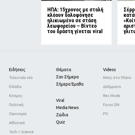
ΗΠΑ: 15χρονος με στολή
Σέρρ
κλόουν δολοφόνησε
κατά
ηλικιωμένο σε στάση
«Κοί
λεωφορείου – Βίντεο
αρισ
του δράστη γίνεται viral
γλιτ
Ειδήσεις
Θέματα
Videos
Σαν Σήμερα
Τελευταία νέα
Μπες στο Πλάνο
Σήμερα Έμαθα
Ελλάδα
Διλήμματα
Κόσμος
Rec Mode
Viral
Πολιτική
Focus ON
Media News
Οικονομία
FYI
Ζώδια
Quiz
Αθλητικά
Tech + Science