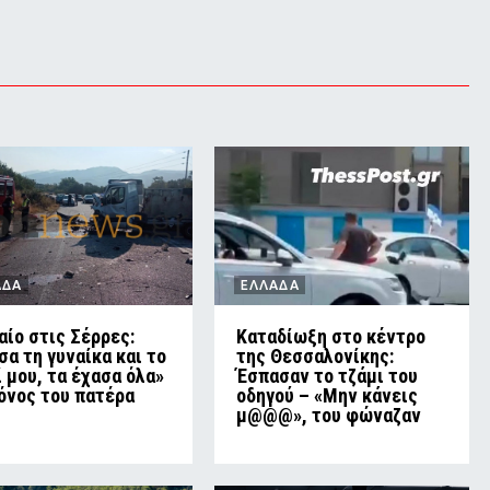
ΑΔΑ
ΕΛΛΑΔΑ
αίο στις Σέρρες:
Καταδίωξη στο κέντρο
σα τη γυναίκα και το
της Θεσσαλονίκης:
ί μου, τα έχασα όλα»
Έσπασαν το τζάμι του
πόνος του πατέρα
οδηγού – «Μην κάνεις
μ@@@», του φώναζαν