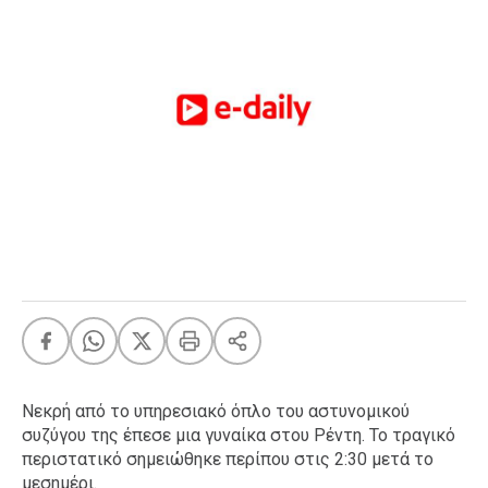
FEEDS
Πάσχα
Eurovision
Retro
Summer
OMG
LOL
A-List
LGBTQI+
Xmas
Νεκρή από το υπηρεσιακό όπλο του αστυνομικού
LIFE
συζύγου της έπεσε μια γυναίκα στου Ρέντη. Το τραγικό
περιστατικό σημειώθηκε περίπου στις 2:30 μετά το
Food
Body+Mind
μεσημέρι.