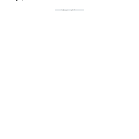
Ταξίδια
Style
ΔΙΑΦΗΜΙΣΗ
Σπίτι
Family
Σχέσεις
AGENDA
Agenda
Επιλογές
Εισιτήρια