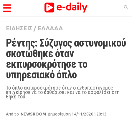
ΕΙΔΗΣΕΙΣ
/
ΕΛΛΑΔΑ
ΚΑΤΗΓΟΡΊΕΣ
Ρέντης: Σύζυγος αστυνομικού 
Ειδήσεις
σκοτώθηκε όταν 
Θέματα
εκπυρσοκρότησε το 
Videos
υπηρεσιακό όπλο 
Podcasts
Viral
Το όπλο εκπυρσοκρότησε όταν ο ανθυπαστυνόμος
επιχείρησε να το καθαρίσει και να το ασφαλίσει στη
θήκη του
Life
City Guide
Από το
NEWSROOM
Δημοσίευση 14/11/2020 | 20:13
Pop Culture
Agenda