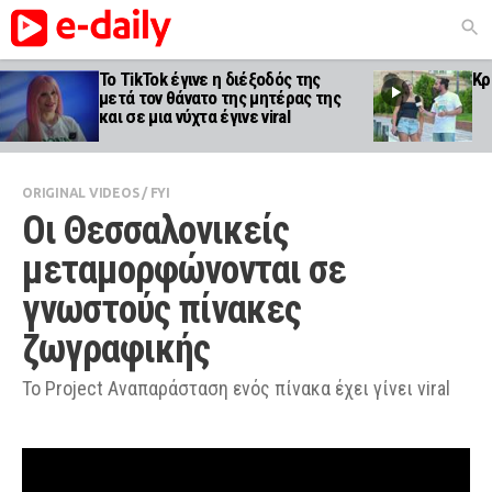
Το TikTok έγινε η διέξοδός της
Κρ
μετά τον θάνατο της μητέρας της
και σε μια νύχτα έγινε viral
ORIGINAL VIDEOS
/
FYI
Οι Θεσσαλονικείς 
μεταμορφώνονται σε 
γνωστούς πίνακες 
ζωγραφικής
To Project Αναπαράσταση ενός πίνακα έχει γίνει viral