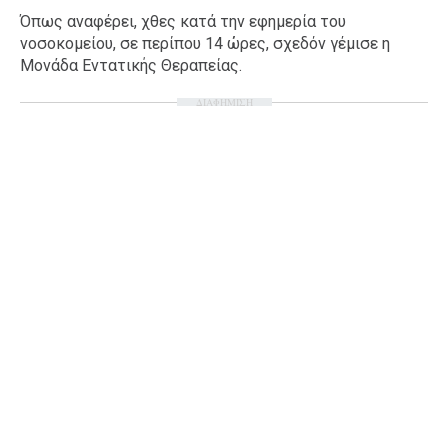
Όπως αναφέρει, χθες κατά την εφημερία του
Ταξίδια
Style
νοσοκομείου, σε περίπου 14 ώρες, σχεδόν γέμισε η
Σπίτι
Family
Μονάδα Εντατικής Θεραπείας.
Σχέσεις
ΔΙΑΦΗΜΙΣΗ
AGENDA
Agenda
Επιλογές
Εισιτήρια