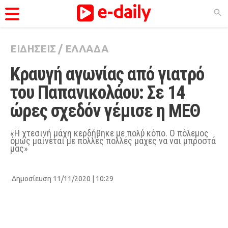
ΕΙΔΗΣΕΙΣ
/
ΕΛΛΑΔΑ
ΚΑΤΗΓΟΡΊΕΣ
Κραυγή αγωνίας από γιατρό 
Ειδήσεις
του Παπανικολάου: Σε 14 
Θέματα
ώρες σχεδόν γέμισε η ΜΕΘ
Videos
Podcasts
«Η χτεσινή μάχη κερδήθηκε με πολύ κόπο. Ο πόλεμος
όμως μαίνεται με πολλές πολλές μάχες να ναι μπροστά
μας»
Viral
Life
Δημοσίευση 11/11/2020 | 10:29
City Guide
Pop Culture
Agenda