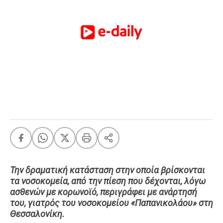
FEEDS
Πάσχα
Eurovision
Retro
Summer
OMG
LOL
A-List
LGBTQI+
Xmas
Την δραματική κατάσταση στην οποία βρίσκονται
τα νοσοκομεία, από την πίεση που δέχονται, λόγω
ασθενών με κορωνοϊό, περιγράφει με ανάρτησή
LIFE
του, γιατρός του νοσοκομείου «Παπανικολάου» στη
Θεσσαλονίκη.
Food
Body+Mind