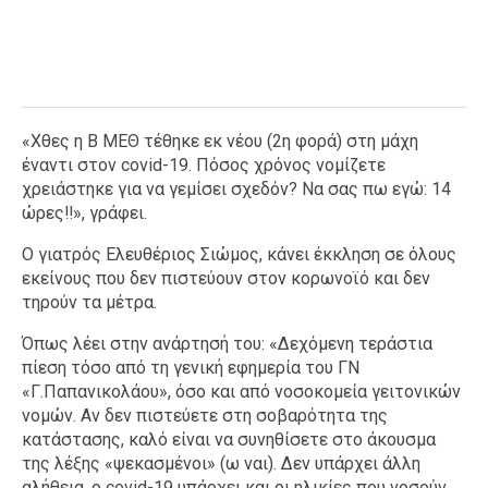
«Χθες η Β ΜΕΘ τέθηκε εκ νέου (2η φορά) στη μάχη
έναντι στον covid-19. Πόσος χρόνος νομίζετε
χρειάστηκε για να γεμίσει σχεδόν? Να σας πω εγώ: 14
ώρες‼️», γράφει.
Ο γιατρός Ελευθέριος Σιώμος, κάνει έκκληση σε όλους
εκείνους που δεν πιστεύουν στον κορωνοϊό και δεν
τηρούν τα μέτρα.
Όπως λέει στην ανάρτησή του: «Δεχόμενη τεράστια
πίεση τόσο από τη γενική εφημερία του ΓΝ
«Γ.Παπανικολάου», όσο και από νοσοκομεία γειτονικών
νομών. Αν δεν πιστεύετε στη σοβαρότητα της
κατάστασης, καλό είναι να συνηθίσετε στο άκουσμα
της λέξης «ψεκασμένοι» (ω ναι). Δεν υπάρχει άλλη
αλήθεια, ο covid-19 υπάρχει και οι ηλικίες που νοσούν