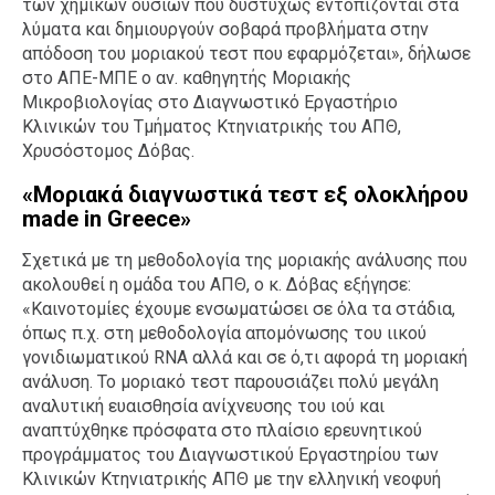
των χημικών ουσιών που δυστυχώς εντοπίζονται στα
λύματα και δημιουργούν σοβαρά προβλήματα στην
απόδοση του μοριακού τεστ που εφαρμόζεται», δήλωσε
στο ΑΠΕ-ΜΠΕ ο αν. καθηγητής Μοριακής
Μικροβιολογίας στο Διαγνωστικό Εργαστήριο
Κλινικών του Τμήματος Κτηνιατρικής του ΑΠΘ,
Χρυσόστομος Δόβας.
«Μοριακά διαγνωστικά τεστ εξ ολοκλήρου
made in Greece»
Σχετικά με τη μεθοδολογία της μοριακής ανάλυσης που
ακολουθεί η ομάδα του ΑΠΘ, ο κ. Δόβας εξήγησε:
«Καινοτομίες έχουμε ενσωματώσει σε όλα τα στάδια,
όπως π.χ. στη μεθοδολογία απομόνωσης του ιικού
γονιδιωματικού RNA αλλά και σε ό,τι αφορά τη μοριακή
ανάλυση. Το μοριακό τεστ παρουσιάζει πολύ μεγάλη
αναλυτική ευαισθησία ανίχνευσης του ιού και
αναπτύχθηκε πρόσφατα στο πλαίσιο ερευνητικού
προγράμματος του Διαγνωστικού Εργαστηρίου των
Κλινικών Κτηνιατρικής ΑΠΘ με την ελληνική νεοφυή