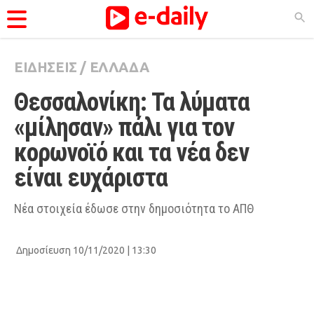
ΕΙΔΗΣΕΙΣ
/
ΕΛΛΑΔΑ
ΚΑΤΗΓΟΡΊΕΣ
Θεσσαλονίκη: Τα λύματα 
Ειδήσεις
«μίλησαν» πάλι για τον 
Θέματα
κορωνοϊό και τα νέα δεν 
Videos
είναι ευχάριστα
Podcasts
Viral
Νέα στοιχεία έδωσε στην δημοσιότητα το ΑΠΘ
Life
Δημοσίευση 10/11/2020 | 13:30
City Guide
Pop Culture
Agenda