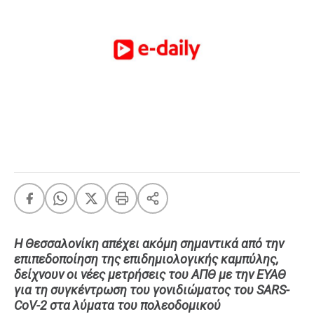
FEEDS
Πάσχα
Eurovision
Retro
Summer
OMG
LOL
A-List
LGBTQI+
Xmas
Η Θεσσαλονίκη απέχει ακόμη σημαντικά από την
επιπεδοποίηση της επιδημιολογικής καμπύλης,
δείχνουν οι νέες μετρήσεις του ΑΠΘ με την ΕΥΑΘ
LIFE
για τη συγκέντρωση του γονιδιώματος του SARS-
CoV-2 στα λύματα του πολεοδομικού
Food
Body+Mind