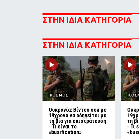
ΣΤΗΝ ΙΔΙΑ ΚΑΤΗΓΟΡΙΑ
ΣΤΗΝ ΙΔΙΑ ΚΑΤΗΓΟΡΙΑ
ΚΟΣΜΟΣ
ΚΟΣ
Ουκρανία: Βίντεο σοκ με
Ουκρ
19χρονο να οδηγείται με
19χρ
τη βία για επιστράτευση
τη β
‑ Τι είναι το
‑ Τι 
«busification»
«bus