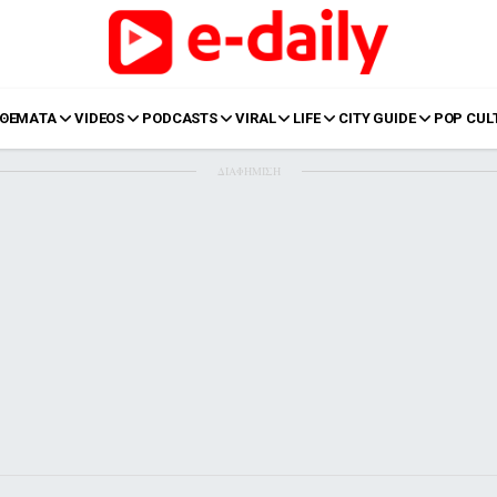
ΘΕΜΑΤΑ
VIDEOS
PODCASTS
VIRAL
LIFE
CITY GUIDE
POP CUL
ΔΙΑΦΗΜΙΣΗ
LIFE
Food
Body+Mind
α
Eurovision
Ταξίδια
Style
Summer
Σπίτι
Family
LOL
Σχέσεις
t
LGBTQI+