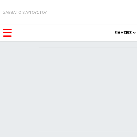
ΣΑΒΒΑΤΟ 8 ΑΥΓΟΥΣΤΟΥ
ΕΙΔΗΣΕΙΣ
ΚΑΤΗΓΟΡΊΕΣ
FEEDS
Ειδήσεις
Πάσχ
Θέματα
Retro
Videos
OMG
Podcasts
A-Lis
Viral
Xmas
Life