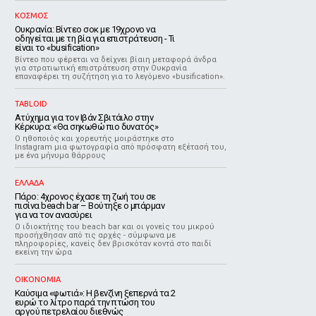
ΚΟΣΜΟΣ
Ουκρανία: Βίντεο σοκ με 19χρονο να
οδηγείται με τη βία για επιστράτευση - Τι
είναι το «busification»
Βίντεο που φέρεται να δείχνει βίαιη μεταφορά άνδρα
για στρατιωτική επιστράτευση στην Ουκρανία
επαναφέρει τη συζήτηση για το λεγόμενο «busification».
TABLOID
Ατύχημα για τον Ιβάν Σβιτάιλο στην
Κέρκυρα: «Θα σηκωθώ πιο δυνατός»
Ο ηθοποιός και χορευτής μοιράστηκε στο
Instagram μια φωτογραφία από πρόσφατη εξέτασή του,
με ένα μήνυμα θάρρους
ΕΛΛΑΔΑ
Πάρο: 4χρονος έχασε τη ζωή του σε
πισίνα beach bar – Βούτηξε ο μπάρμαν
για να τον ανασύρει
Ο ιδιοκτήτης του beach bar και οι γονείς του μικρού
προσήχθησαν από τις αρχές - σύμφωνα με
πληροφορίες, κανείς δεν βρισκόταν κοντά στο παιδί
εκείνη την ώρα
ΟΙΚΟΝΟΜΙΑ
Καύσιμα «φωτιά»: Η βενζίνη ξεπερνά τα 2
ευρώ το λίτρο παρά την πτώση του
αργού πετρελαίου διεθνώς