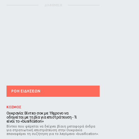
ΔΙΑΦΗΜΙΣΗ
ΡΟΗ ΕΙΔΗΣΕΩΝ
ΚΟΣΜΟΣ
Ουκρανία: Βίντεο σοκ με 19χρονο να
οδηγείται με τη βία για επιστράτευση - Τι
είναι το «busification»
Βίντεο που φέρεται να δείχνει βίαιη μεταφορά άνδρα
για στρατιωτική επιστράτευση στην Ουκρανία
επαναφέρει τη συζήτηση για το λεγόμενο «busification».