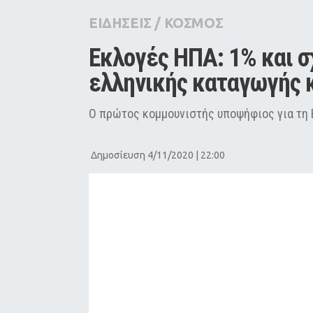
City Guide
ΕΙΔΗΣΕΙΣ
/
ΚΟΣΜΟΣ
Pop Culture
Εκλογές ΗΠΑ: 1% και σ
Agenda
ελληνικής καταγωγής 
Ο πρώτος κομμουνιστής υποψήφιος για τη
Δημοσίευση 4/11/2020 | 22:00