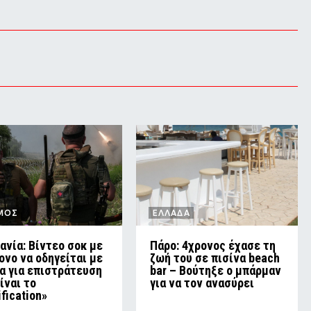
ΜΟΣ
ΕΛΛΑΔΑ
ανία: Βίντεο σοκ με
Πάρο: 4χρονος έχασε τη
ονο να οδηγείται με
ζωή του σε πισίνα beach
ία για επιστράτευση
bar – Βούτηξε ο μπάρμαν
είναι το
για να τον ανασύρει
ification»