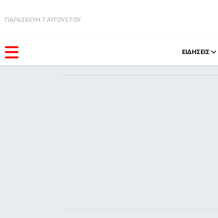
ΠΑΡΑΣΚΕΥΗ 7 ΑΥΓΟΥΣΤΟΥ
ΕΙΔΗΣΕΙΣ
ΚΑΤΗΓΟΡΊΕΣ
FEEDS
Ειδήσεις
Πάσχ
Θέματα
Retro
Videos
OMG
Podcasts
A-Lis
Viral
Xmas
Life