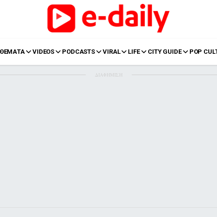
ΘΕΜΑΤΑ
VIDEOS
PODCASTS
VIRAL
LIFE
CITY GUIDE
POP CUL
ΔΙΑΦΗΜΙΣΗ
LIFE
Food
Body+Mind
α
Eurovision
Ταξίδια
Style
Summer
Σπίτι
Family
LOL
Σχέσεις
t
LGBTQI+