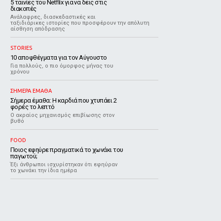
5 ταινίες του Netflix για να δεις στις
διακοπές
Aνάλαφρες, διασκεδαστικές και
ταξιδιάρικες ιστορίες που προσφέρουν την απόλυτη
αίσθηση απόδρασης
STORIES
10 αποφθέγματα για τον Αύγουστο
Για πολλούς, ο πιο όμορφος μήνας του
χρόνου
ΣΗΜΕΡΑ ΕΜΑΘΑ
Σήμερα έμαθα: Η καρδιά που χτυπάει 2
φορές το λεπτό
Ο ακραίος μηχανισμός επιβίωσης στον
βυθό
FOOD
Ποιος εφηύρε πραγματικά το χωνάκι του
παγωτού;
Έξι άνθρωποι ισχυρίστηκαν ότι εφηύραν
το χωνάκι την ίδια ημέρα