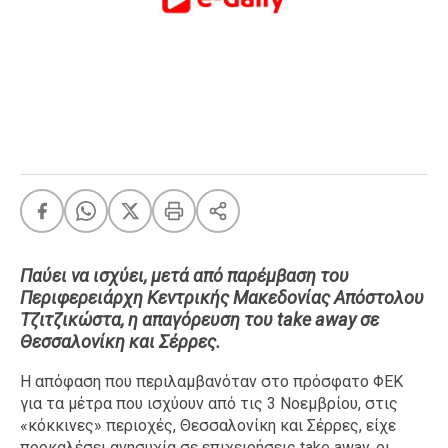
FEEDS
Πάσχα
Eurovision
Retro
Summer
OMG
LOL
A-List
LGBTQI+
Παύει να ισχύει, μετά από παρέμβαση του
Περιφερειάρχη Κεντρικής Μακεδονίας Απόστολου
Xmas
Τζιτζικώστα, η απαγόρευση του take away σε
Θεσσαλονίκη και Σέρρες.
Η απόφαση που περιλαμβανόταν στο πρόσφατο ΦΕΚ
LIFE
για τα μέτρα που ισχύουν από τις 3 Νοεμβρίου, στις
«κόκκινες» περιοχές, Θεσσαλονίκη και Σέρρες, είχε
Food
Body+Mind
προκαλέσει ανησυχία σε επιχειρήσεις take away, οι