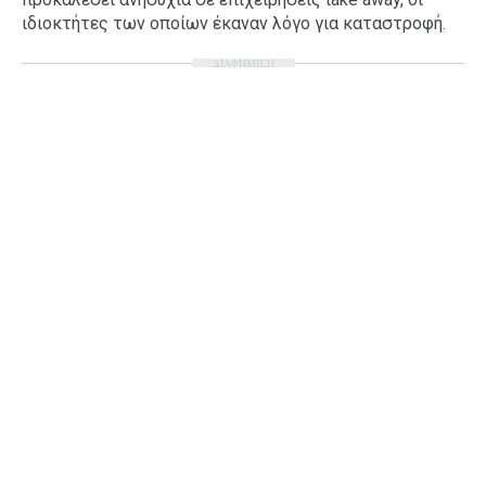
ιδιοκτήτες των οποίων έκαναν λόγο για καταστροφή.
Ταξίδια
Style
Σπίτι
Family
ΔΙΑΦΗΜΙΣΗ
Σχέσεις
AGENDA
Agenda
Επιλογές
Εισιτήρια