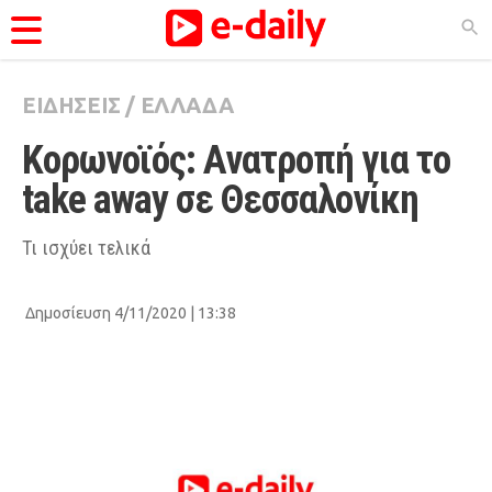
ΕΙΔΗΣΕΙΣ
/
ΕΛΛΑΔΑ
ΚΑΤΗΓΟΡΊΕΣ
Κορωνοϊός: Ανατροπή για το 
Ειδήσεις
take away σε Θεσσαλονίκη
Θέματα
Videos
Τι ισχύει τελικά
Podcasts
Δημοσίευση 4/11/2020 | 13:38
Viral
Life
City Guide
Pop Culture
Agenda