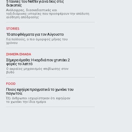
5 ταινίες του Netflix για να δεις στις
διακοπές
Aνάλαφρες, διασκεδαστικές και
ταξιδιάρικες ιστορίες που προσφέρουν την απόλυτη
αίσθηση απόδρασης
STORIES
10 αποφθέγματα για τον Αύγουστο
Για πολλούς, ο πιο όμορφος μήνας του
χρόνου
ΣΗΜΕΡΑ ΕΜΑΘΑ
Σήμερα έμαθα: Η καρδιά που χτυπάει 2
φορές το λεπτό
Ο ακραίος μηχανισμός επιβίωσης στον
βυθό
FOOD
Ποιος εφηύρε πραγματικά το χωνάκι του
παγωτού;
Έξι άνθρωποι ισχυρίστηκαν ότι εφηύραν
το χωνάκι την ίδια ημέρα