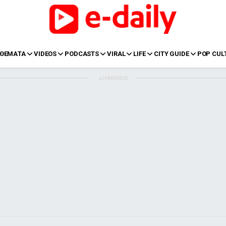
ΘΕΜΑΤΑ
VIDEOS
PODCASTS
VIRAL
LIFE
CITY GUIDE
POP CUL
ΔΙΑΦΗΜΙΣΗ
LIFE
Food
Body+Mind
α
Eurovision
Ταξίδια
Style
Summer
Σπίτι
Family
LOL
Σχέσεις
t
LGBTQI+