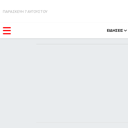
ΠΑΡΑΣΚΕΥΗ 7 ΑΥΓΟΥΣΤΟΥ
ΕΙΔΗΣΕΙΣ
ΚΑΤΗΓΟΡΊΕΣ
FEEDS
Ειδήσεις
Πάσχ
Θέματα
Retro
Videos
OMG
Podcasts
A-Lis
Viral
Xmas
Life