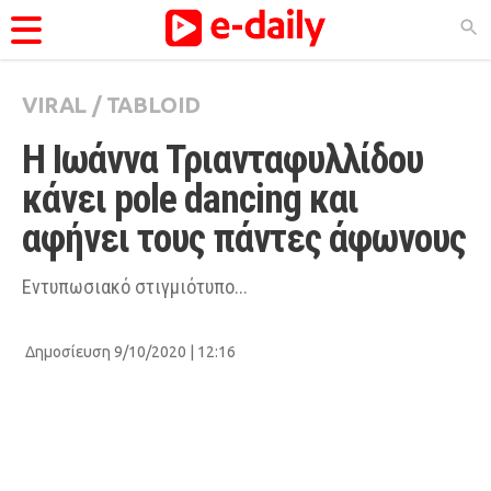
VIRAL
/
TABLOID
ΚΑΤΗΓΟΡΊΕΣ
H Ιωάννα Τριανταφυλλίδου 
Ειδήσεις
κάνει pole dancing και 
Θέματα
αφήνει τους πάντες άφωνους
Videos
Podcasts
Εντυπωσιακό στιγμιότυπο...
Viral
Δημοσίευση 9/10/2020 | 12:16
Life
City Guide
Pop Culture
Agenda