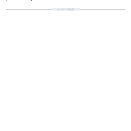
Ταξίδια
Style
ΔΙΑΦΗΜΙΣΗ
Σπίτι
Family
Σχέσεις
AGENDA
Agenda
Επιλογές
Εισιτήρια