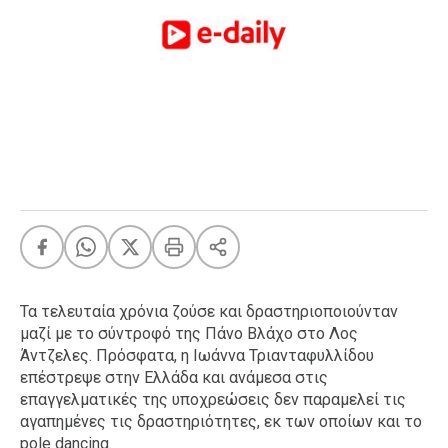
FEEDS
Πάσχα
Eurovision
Retro
Summer
OMG
LOL
A-List
LGBTQI+
Xmas
Τα τελευταία χρόνια ζούσε και δραστηριοποιούνταν
μαζί με το σύντροφό της Πάνο Βλάχο στο Λος
Άντζελες. Πρόσφατα, η Ιωάννα Τριανταφυλλίδου
επέστρεψε στην Ελλάδα και ανάμεσα στις
LIFE
επαγγελματικές της υποχρεώσεις δεν παραμελεί τις
αγαπημένες τις δραστηριότητες, εκ των οποίων και το
Food
Body+Mind
pole dancing.