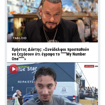
TABLOID
Χρήστος Δάντης: «Συνάδελφοι προσπαθούν
να ξεχάσουν ότι έγραψα το """"My Number
One""""»