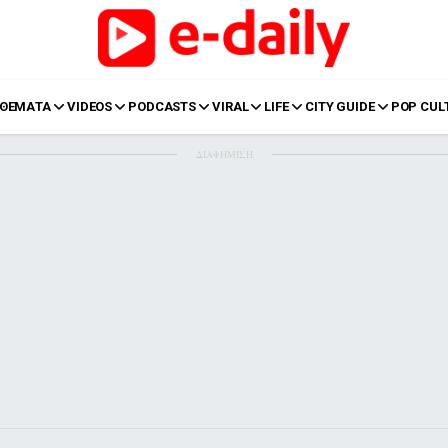
ΘΕΜΑΤΑ
VIDEOS
PODCASTS
VIRAL
LIFE
CITY GUIDE
POP CUL
ΔΙΑΦΗΜΙΣΗ
LIFE
Food
Body+Mind
α
Eurovision
Ταξίδια
Style
Summer
Σπίτι
Family
LOL
Σχέσεις
t
LGBTQI+