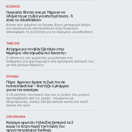
ΚΟΣΜΟΣ
Ουκρανία: Βίντεο σοκ με 19χρονο να
οδηγείται με τη βία για επιστράτευση - Τι
είναι το «busification»
Βίντεο που φέρεται να δείχνει βίαιη μεταφορά άνδρα
για στρατιωτική επιστράτευση στην Ουκρανία
επαναφέρει τη συζήτηση για το λεγόμενο «busification».
TABLOID
Ατύχημα για τον Ιβάν Σβιτάιλο στην
Κέρκυρα: «Θα σηκωθώ πιο δυνατός»
Ο ηθοποιός και χορευτής μοιράστηκε στο
Instagram μια φωτογραφία από πρόσφατη εξέτασή του,
με ένα μήνυμα θάρρους
ΕΛΛΑΔΑ
Πάρο: 4χρονος έχασε τη ζωή του σε
πισίνα beach bar – Βούτηξε ο μπάρμαν
για να τον ανασύρει
Ο ιδιοκτήτης του beach bar και οι γονείς του μικρού
προσήχθησαν από τις αρχές - σύμφωνα με
πληροφορίες, κανείς δεν βρισκόταν κοντά στο παιδί
εκείνη την ώρα
ΟΙΚΟΝΟΜΙΑ
Καύσιμα «φωτιά»: Η βενζίνη ξεπερνά τα 2
ευρώ το λίτρο παρά την πτώση του
αργού πετρελαίου διεθνώς