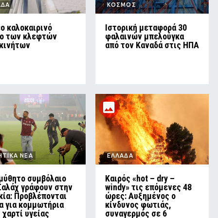
ΑΔΑ
ΚΟΣΜΟΣ
έο καλοκαιρινό
Ιστορική μεταφορά 30
ο των κλεφτών
φαλαινών μπελούγκα
κινήτων
από τον Καναδά στις ΗΠΑ
ΗΤΙΚΑ ΝΕΑ
ΕΛΛΑΔΑ
αμύθητο συμβόλαιο
Καιρός «hot – dry –
Σαλάχ γράφουν στην
windy» τις επόμενες 48
κία: Προβλέπονται
ώρες: Αυξημένος ο
α για κομμωτήρια
κίνδυνος φωτιάς,
. χαρτί υγείας
συναγερμός σε 6