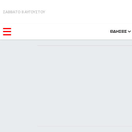
ΣΑΒΒΑΤΟ 8 ΑΥΓΟΥΣΤΟΥ
ΕΙΔΗΣΕΙΣ
ΚΑΤΗΓΟΡΊΕΣ
FEEDS
Ειδήσεις
Πάσχ
Θέματα
Retro
Videos
OMG
Podcasts
A-Lis
Viral
Xmas
Life