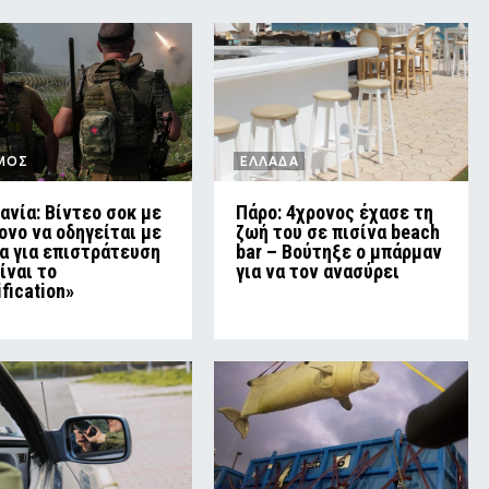
ΜΟΣ
ΕΛΛΑΔΑ
ανία: Βίντεο σοκ με
Πάρο: 4χρονος έχασε τη
ονο να οδηγείται με
ζωή του σε πισίνα beach
ία για επιστράτευση
bar – Βούτηξε ο μπάρμαν
είναι το
για να τον ανασύρει
ification»