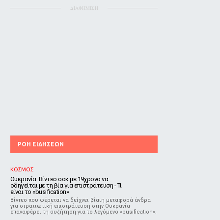
ΔΙΑΦΗΜΙΣΗ
ΡΟΗ ΕΙΔΗΣΕΩΝ
ΚΟΣΜΟΣ
Ουκρανία: Βίντεο σοκ με 19χρονο να
οδηγείται με τη βία για επιστράτευση - Τι
είναι το «busification»
Βίντεο που φέρεται να δείχνει βίαιη μεταφορά άνδρα
για στρατιωτική επιστράτευση στην Ουκρανία
επαναφέρει τη συζήτηση για το λεγόμενο «busification».