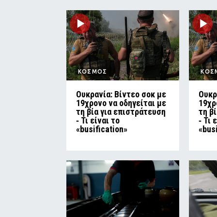
ΚΟΣΜΟΣ
ΚΟΣ
Ουκρανία: Βίντεο σοκ με
Ουκρ
19χρονο να οδηγείται με
19χρ
τη βία για επιστράτευση
τη β
‑ Τι είναι το
‑ Τι 
«busification»
«bus