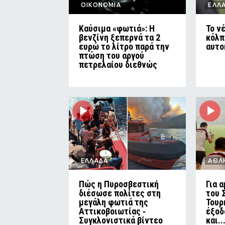
ΟΙΚΟΝΟΜΙΑ
ΕΛΛ
Καύσιμα «φωτιά»: Η
Το ν
βενζίνη ξεπερνά τα 2
κόλπ
ευρώ το λίτρο παρά την
αυτο
πτώση του αργού
πετρελαίου διεθνώς
ΕΛΛΑΔΑ
ΑΘΛ
Πώς η Πυροσβεστική
Για 
διέσωσε πολίτες στη
του 
μεγάλη φωτιά της
Τουρ
Αττικοβοιωτίας ‑
έξοδ
Συγκλονιστικά βίντεο
και..