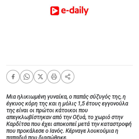
FEEDS
Πάσχα
Eurovision
Retro
Summer
OMG
LOL
A-List
LGBTQI+
Xmas
Μια ηλικιωμένη γυναίκα, ο παπάς σύζυγός της, η
έγκυος κόρη της και η μόλις 1,5 έτους εγγονούλα
της είναι οι πρώτοι κάτοικοι που
απεγκλωβίστηκαν από την Οξυά, το χωριό στην
LIFE
Καρδίτσα που έχει αποκοπεί μετά την καταστροφή
που προκάλεσε ο Ιανός. Κέρναγε λουκούμια η
Food
Body+Mind
παπαδιά που διασώθηκε.