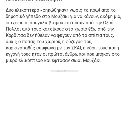
Ταξίδια
Style
Δυο ελικόπτερα «σηκώθηκαν» νωρίς το πρωί από το
δημοτικό γήπεδο στο Μουζάκι για να κάνουν, ακόμη μια,
Σπίτι
Family
επιχείρηση απεγκλωβισμού κατοίκων από την Οξυά.
Σχέσεις
Πολλοί από τους κατοίκους στο χωριό έξω από την
Καρδίτσα δεν ήθελαν να φύγουν από τα σπίτια τους,
όμως ο παπάς του χωριού, η σύζυγός του,
καρκινοπαθής σύμφωνα με τον ΣΚΑΙ, η κόρη τους και η
εγγονή τους ήταν οι πρώτοι άνθρωποι που μπήκαν στο
AGENDA
μικρό ελικόπτερο και έφτασαν σώοι Μουζάκι.
Agenda
Επιλογές
ΔΙΑΦΗΜΙΣΗ
Εισιτήρια