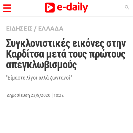
ΕΙΔΗΣΕΙΣ
/
ΕΛΛΑΔΑ
ΚΑΤΗΓΟΡΊΕΣ
Συγκλονιστικές εικόνες στην 
Ειδήσεις
Καρδίτσα μετά τους πρώτους 
Θέματα
απεγκλωβισμούς
Videos
Podcasts
"Είμαστε λίγοι αλλά ζωντανοί"
Viral
Δημοσίευση 22/9/2020 | 10:22
Life
City Guide
Pop Culture
Agenda