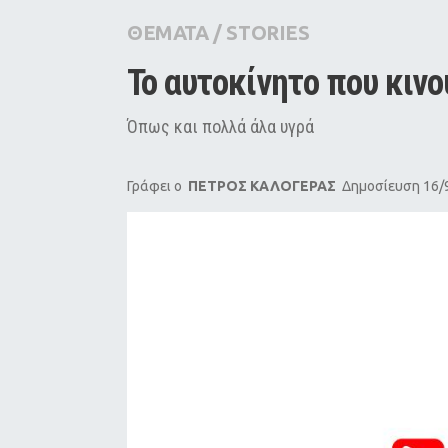
City Guide
ΘΕΜΑΤΑ
/
STORIES
Pop Culture
Το αυτοκίνητο που κινο
Agenda
Όπως και πολλά άλα υγρά
Γράφει ο
ΠΕΤΡΟΣ ΚΑΛΟΓΕΡΑΣ
Δημοσίευση 16/9