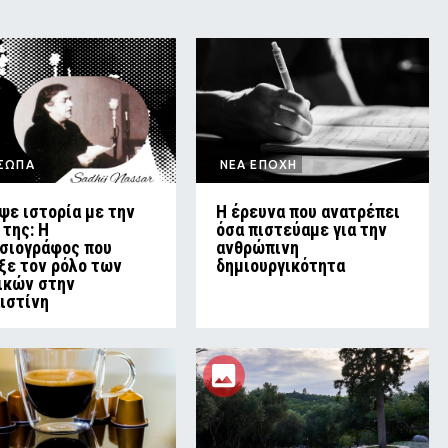
ΣΩΠΑ
ΝΕΑ ΕΠΟΧΗ
ψε ιστορία με την
Η έρευνα που ανατρέπει
 της: Η
όσα πιστεύαμε για την
σιογράφος που
ανθρώπινη
ξε τον ρόλο των
δημιουργικότητα
ικών στην
ιστίνη