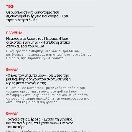
TECH
Θερμοπλαστική: Καινοτομία που
εξοικονομεί ενέργεια και αναβαθμίζει
την ποιότητα ζωής
ΠΑΡΑΞΕΝΑ
Νεαρός στο λιμάνι του Πειραιά: «Πάω
διακοπές έναν μήνα» - Η απίθανη ατάκα
στην κάμερα του MEGA
Η κάμερα της εκπομπής «Κοινωνία Ώρα MEGA»
κατέγραψε τη διασκεδαστική στιγμή από το λιμάνι του
Πειραιά, την Παρασκευή 7 Αυγούστου.
ΕΛΛΑΔΑ
«Θέλω τον μπαμπά μου»: Το βίντεο της
μεθυσμένης οδηγού που σκότωσε νύφη
ώρες μετά τον γάμο της
Η Jamie Lee Komoroski, με αλκοόλ τριπλάσιο του
νόμιμου ορίου, έπεσε πάνω στο golf cart των
νεόνυμφων στο Folly Beach - τώρα νέο υλικό από το
αστυνομικό τμήμα αποκαλύπτει τη συμπεριφορά της
λίγο μετά τη μοιραία σύγκρουση
ΕΛΛΑΔΑ
Τροχαίο στις Σέρρες: «Έχασα τη γυναίκα
και το παιδί μου, τα έχασα όλα» - Ο πόνος
του πατέρα
Μητέρα 43 ετών και ο 21χρονος γιος της σκοτώθηκαν