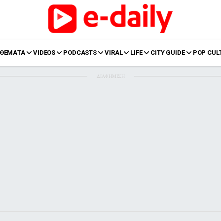
ΘΕΜΑΤΑ
VIDEOS
PODCASTS
VIRAL
LIFE
CITY GUIDE
POP CUL
ΔΙΑΦΗΜΙΣΗ
LIFE
Food
Body+Mind
α
Eurovision
Ταξίδια
Style
Summer
Σπίτι
Family
LOL
Σχέσεις
t
LGBTQI+