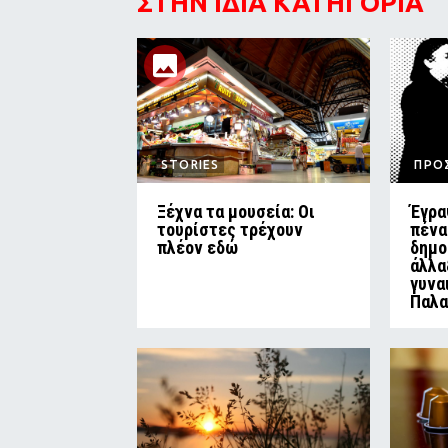
ΣΤΗΝ ΙΔΙΑ ΚΑΤΗΓΟΡΙΑ
STORIES
ΠΡΟ
Ξέχνα τα μουσεία: Οι
Έγρα
τουρίστες τρέχουν
πένα
πλέον εδώ
δημο
άλλα
γυνα
Παλα