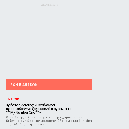
ΔΙΑΦΗΜΙΣΗ
ΡΟΗ ΕΙΔΗΣΕΩΝ
TABLOID
Χρήστος Δάντης: «Συνάδελφοι
προσπαθούν να ξεχάσουν ότι έγραψα το
""""My Number One""""»
Ο συνθέτης μίλησε ανοιχτά για την αχαριστία που
βιώνει στον χώρο της μουσικής, 22 χρόνια μετά τη νίκη
της Ελλάδας στη Eurovision.