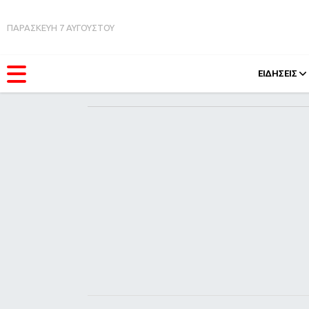
ΠΑΡΑΣΚΕΥΗ 7 ΑΥΓΟΥΣΤΟΥ
ΕΙΔΗΣΕΙΣ
ΚΑΤΗΓΟΡΊΕΣ
FEEDS
Ειδήσεις
Πάσχ
Θέματα
Retro
Videos
OMG
Podcasts
A-Lis
Viral
Xmas
Life