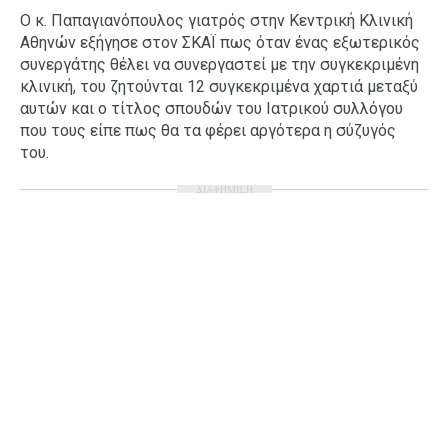
Ο κ. Παπαγιανόπουλος γιατρός στην Κεντρική Κλινική
Ταξίδια
Style
Αθηνών εξήγησε στον ΣΚΑΪ πως όταν ένας εξωτερικός
Σπίτι
Family
συνεργάτης θέλει να συνεργαστεί με την συγκεκριμένη
κλινική, του ζητούνται 12 συγκεκριμένα χαρτιά μεταξύ
Σχέσεις
αυτών και ο τίτλος σπουδών του Ιατρικού συλλόγου
που τους είπε πως θα τα φέρει αργότερα η σύζυγός
του.
AGENDA
ΔΙΑΦΗΜΙΣΗ
Agenda
Επιλογές
Εισιτήρια