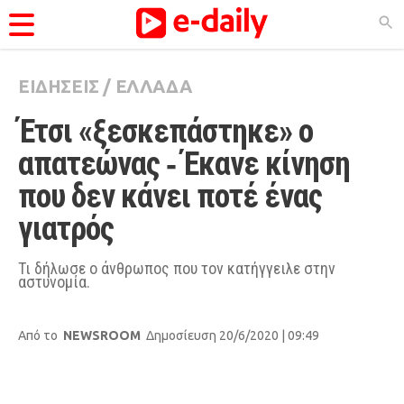
ΕΙΔΗΣΕΙΣ
/
ΕΛΛΑΔΑ
ΚΑΤΗΓΟΡΊΕΣ
Έτσι «ξεσκεπάστηκε» ο 
Ειδήσεις
απατεώνας ‑ Έκανε κίνηση 
Θέματα
που δεν κάνει ποτέ ένας 
Videos
γιατρός
Podcasts
Viral
Τι δήλωσε ο άνθρωπος που τον κατήγγειλε στην
αστυνομία.
Life
City Guide
Από το
NEWSROOM
Δημοσίευση 20/6/2020 | 09:49
Pop Culture
Agenda