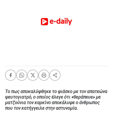
FEEDS
Πάσχα
Eurovision
Retro
Summer
OMG
LOL
A-List
LGBTQI+
Xmas
Τo πως αποκαλύφθηκε το φιάσκο με τον απατεώνα
ψευτογιατρό, ο οποίος έλεγε ότι «θεράπευε» με
LIFE
ματζούνια τον καρκίνο αποκάλυψε ο άνθρωπος
που τον κατήγγειλε στην αστυνομία.
Food
Body+Mind