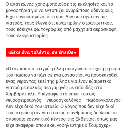
Ο απατεώνας χρησιμοποιούσε τις εκκλησίες και τα
μοναστήρια για να εντοπίζει ανθρώπους αδύναμους.
Είχε συγκεκριμένο σύστημα. Δεν συστηνόταν ως
γιατρός, τους έλεγε ότι είναι πρώην στρατιωτικός,
τους έδειχνε φωτογραφίες από μαχητικά αεροσκάφη,
τους έλεγε ιστορίες.
«Είχε ένα ταλέντο, σε έπειθε»
«Όταν κάποια στιγμή η άλλη οικογένεια έτυχε η μητέρα
του παιδιού να πάει σε ένα μοναστήρι να προσευχηθεί,
ένας γέροντας εκεί της μίλησε για έναν εξαιρετικό
γιατρό με πολλές περγαμηνές με σπουδές στο
Χάρβαρντ κλπ. Υπέγραψε στο email του ως
νευροχειρουργός – νευροογκολόγος – παιδοογκολόγος.
Δεν είχε δικό του ιατρείο. Ο λόγος που δεν είχε δικό
του ιατρείο ήταν γιατί αυτός ο άνθρωπος δούλευε σε
σπουδαίο ερευνητικό κέντρο της Ελβετίας, όπως μας
είχε αναφέρει όπου εκεί νοσηλεύτηκε ο Σουμάχερ».