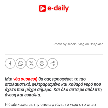
FEEDS
Πάσχα
Eurovision
Retro
Summer
Photo by Jacek Dylag on Unsplash
OMG
LOL
A-List
LGBTQI+
Xmas
Μια
νέα συσκευή
θα σας προσφέρει το πιο
απολαυστικό, φιλτραρισμένο και καθαρό νερό που
έχετε πιεί μέχρι σήμερα. Και όλα αυτά με απόλυτη
άνεση και ευκολία.
LIFE
Η διαδικασία με την οποία φτάνει το νερό στο σπίτι
Food
Body+Mind