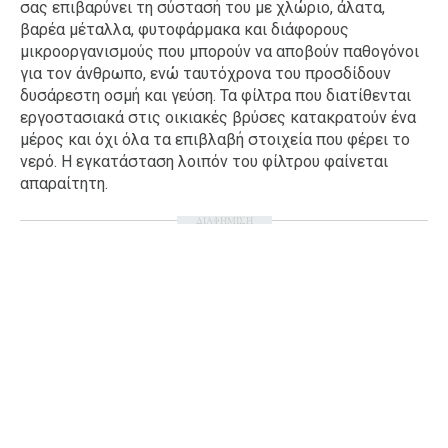
σας επιβαρύνει τη σύστασή του με χλώριο, άλατα,
Ταξίδια
Style
βαρέα μέταλλα, φυτοφάρμακα και διάφορους
μικροοργανισμούς που μπορούν να αποβούν παθογόνοι
Σπίτι
Family
για τον άνθρωπο, ενώ ταυτόχρονα του προσδίδουν
Σχέσεις
δυσάρεστη οσμή και γεύση. Τα φίλτρα που διατίθενται
εργοστασιακά στις οικιακές βρύσες κατακρατούν ένα
μέρος και όχι όλα τα επιβλαβή στοιχεία που φέρει το
νερό. Η εγκατάσταση λοιπόν του φίλτρου φαίνεται
απαραίτητη.
AGENDA
ΔΙΑΦΗΜΙΣΗ
Agenda
Επιλογές
Εισιτήρια