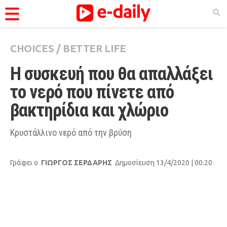
CHOICES
/
BETTER LIFE
ΚΑΤΗΓΟΡΊΕΣ
Η συσκευή που θα απαλλάξει 
Ειδήσεις
το νερό που πίνετε από 
Θέματα
βακτηρίδια και χλώριο
Videos
Podcasts
Κρυστάλλινο νερό από την βρύση
Viral
Γράφει ο
ΓΙΩΡΓΟΣ ΣΕΡΔΑΡΗΣ
Δημοσίευση 13/4/2020 | 00:20
Life
City Guide
Pop Culture
Agenda