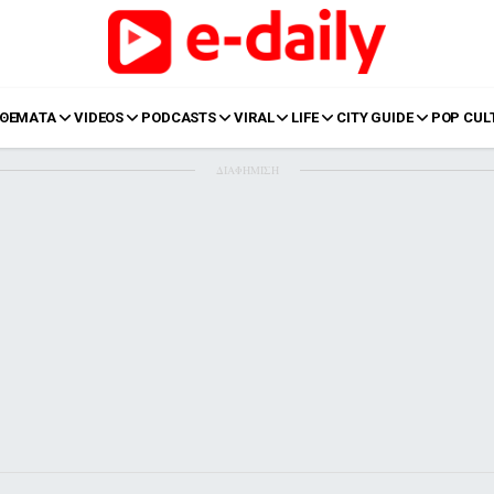
ΘΕΜΑΤΑ
VIDEOS
PODCASTS
VIRAL
LIFE
CITY GUIDE
POP CUL
ΔΙΑΦΗΜΙΣΗ
LIFE
Food
Body+Mind
α
Eurovision
Ταξίδια
Style
Summer
Σπίτι
Family
LOL
Σχέσεις
t
LGBTQI+