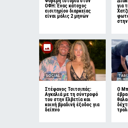
Φοβερή ιστορία στον
Διακ
ΟΦΗ: Ένας κάτοχος
για 
εισιτηρίου διαρκείας
Χατζ
είναι μόλις 2 μηνών
φωτο
στην
SOCIAL
TAB
Στέφανος Τσιτσιπάς:
Ο Μπ
Αγκαλιά με τη σύντροφό
έβρα
του στην Ελβετία και
θαλα
κοινή βραδινή έξοδος για
δέχτ
δείπνο
τρολ