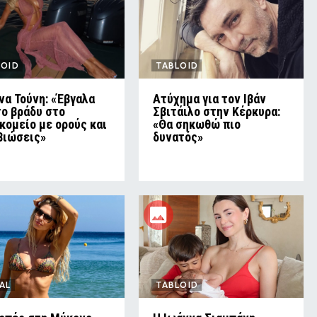
LOID
TABLOID
να Τούνη: «Έβγαλα
Ατύχημα για τον Ιβάν
το βράδυ στο
Σβιτάιλο στην Κέρκυρα:
κομείο με ορούς και
«Θα σηκωθώ πιο
βιώσεις»
δυνατός»
AL
TABLOID