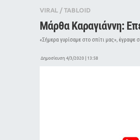
City Guide
VIRAL
/
TABLOID
Pop Culture
Μάρθα Καραγιάννη: Επέ
Agenda
«Σήμερα γυρίσαμε στο σπίτι μας», έγραψε 
Δημοσίευση 4/3/2020 | 13:58