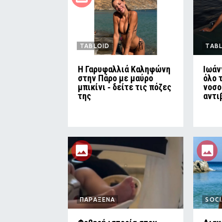
TABLOID
TAB
Η Γαρυφαλλιά Καληφώνη
Ιωάν
στην Πάρο με μαύρο
όλο 
μπικίνι ‑ δείτε τις πόζες
νοσο
της
αντι
ΠΑΡΑΞΕΝΑ
SOCI