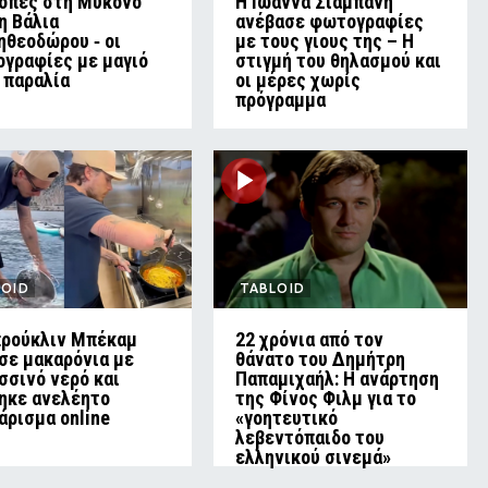
οπές στη Μύκονο
H Ιωάννα Σιαμπάνη
τη Βάλια
ανέβασε φωτογραφίες
ηθεοδώρου ‑ οι
με τους γιους της – Η
γραφίες με μαγιό
στιγμή του θηλασμού και
 παραλία
οι μέρες χωρίς
πρόγραμμα
LOID
TABLOID
ρούκλιν Μπέκαμ
22 χρόνια από τον
σε μακαρόνια με
θάνατο του Δημήτρη
σσινό νερό και
Παπαμιχαήλ: Η ανάρτηση
ηκε ανελέητο
της Φίνος Φιλμ για το
άρισμα online
«γοητευτικό
λεβεντόπαιδο του
ελληνικού σινεμά»