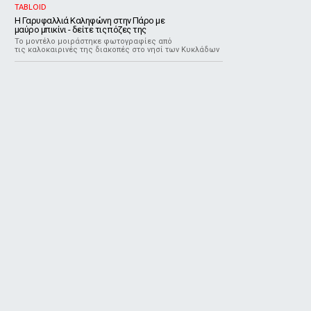
TABLOID
Η Γαρυφαλλιά Καληφώνη στην Πάρο με
μαύρο μπικίνι - δείτε τις πόζες της
Το μοντέλο μοιράστηκε φωτογραφίες από
τις καλοκαιρινές της διακοπές στο νησί των Κυκλάδων