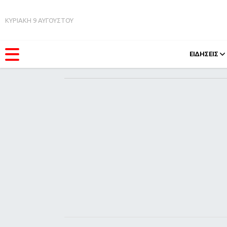
ΚΥΡΙΑΚΗ 9 ΑΥΓΟΥΣΤΟΥ
ΕΙΔΗΣΕΙΣ
ΚΑΤΗΓΟΡΊΕΣ
FEEDS
Ειδήσεις
Πάσχ
Θέματα
Retro
Videos
OMG
Podcasts
A-Lis
Viral
Xmas
Life