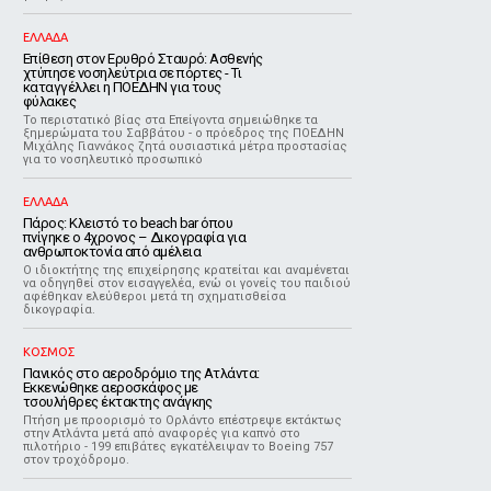
ΕΛΛΑΔΑ
Επίθεση στον Ερυθρό Σταυρό: Ασθενής
χτύπησε νοσηλεύτρια σε πόρτες - Τι
καταγγέλλει η ΠΟΕΔΗΝ για τους
φύλακες
Το περιστατικό βίας στα Επείγοντα σημειώθηκε τα
ξημερώματα του Σαββάτου - ο πρόεδρος της ΠΟΕΔΗΝ
Μιχάλης Γιαννάκος ζητά ουσιαστικά μέτρα προστασίας
για το νοσηλευτικό προσωπικό
ΕΛΛΑΔΑ
Πάρος: Κλειστό το beach bar όπου
πνίγηκε ο 4χρονος – Δικογραφία για
ανθρωποκτονία από αμέλεια
Ο ιδιοκτήτης της επιχείρησης κρατείται και αναμένεται
να οδηγηθεί στον εισαγγελέα, ενώ οι γονείς του παιδιού
αφέθηκαν ελεύθεροι μετά τη σχηματισθείσα
δικογραφία.
ΚΟΣΜΟΣ
Πανικός στο αεροδρόμιο της Ατλάντα:
Εκκενώθηκε αεροσκάφος με
τσουλήθρες έκτακτης ανάγκης
Πτήση με προορισμό το Ορλάντο επέστρεψε εκτάκτως
στην Ατλάντα μετά από αναφορές για καπνό στο
πιλοτήριο - 199 επιβάτες εγκατέλειψαν το Boeing 757
στον τροχόδρομο.