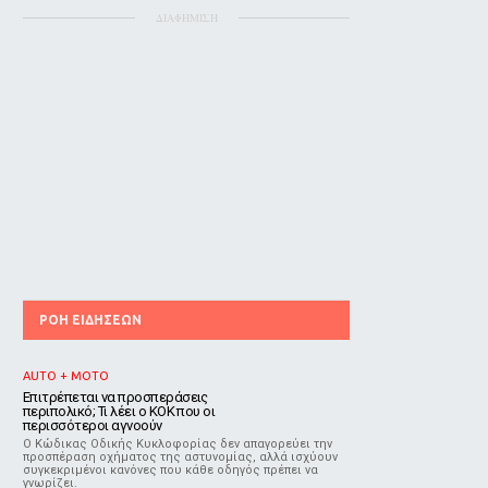
ΔΙΑΦΗΜΙΣΗ
ΡΟΗ ΕΙΔΗΣΕΩΝ
AUTO + MOTO
Επιτρέπεται να προσπεράσεις
περιπολικό; Τι λέει ο ΚΟΚ που οι
περισσότεροι αγνοούν
Ο Κώδικας Οδικής Κυκλοφορίας δεν απαγορεύει την
προσπέραση οχήματος της αστυνομίας, αλλά ισχύουν
συγκεκριμένοι κανόνες που κάθε οδηγός πρέπει να
γνωρίζει.