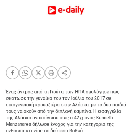
FEEDS
Πάσχα
Eurovision
Retro
Summer
OMG
LOL
A-List
LGBTQI+
Xmas
Ένας άντρας από τη Γιούτα των ΗΠΑ ομολόγησε πως
σκότωσε την γυναίκα του τον Ιούλιο του 2017 σε
οικογενειακή κρουαζιέρα στην Αλάσκα, με τα δυο παιδιά
τους να ακούν από την διπλανή καμπίνα. H εισαγγελία
LIFE
της Αλάσκα ανακοίνωσε πως ο 42χρονος Kenneth
Manzanares δήλωσε ένοχος για την κατηγορία της
Food
Body+Mind
ανθρωποκτονίας σε δεύτερο βαθμό.