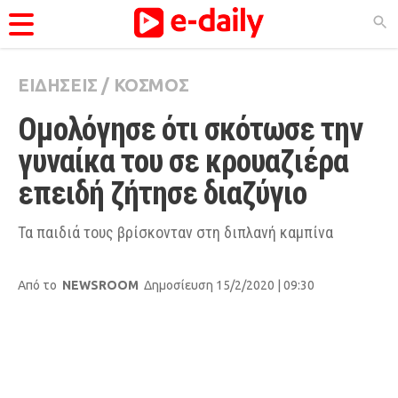
ΕΙΔΗΣΕΙΣ
/
ΚΟΣΜΟΣ
ΚΑΤΗΓΟΡΊΕΣ
Ομολόγησε ότι σκότωσε την 
Ειδήσεις
γυναίκα του σε κρουαζιέρα 
Θέματα
επειδή ζήτησε διαζύγιο
Videos
Podcasts
Τα παιδιά τους βρίσκονταν στη διπλανή καμπίνα
Viral
Από το
NEWSROOM
Δημοσίευση 15/2/2020 | 09:30
Life
City Guide
Pop Culture
Agenda