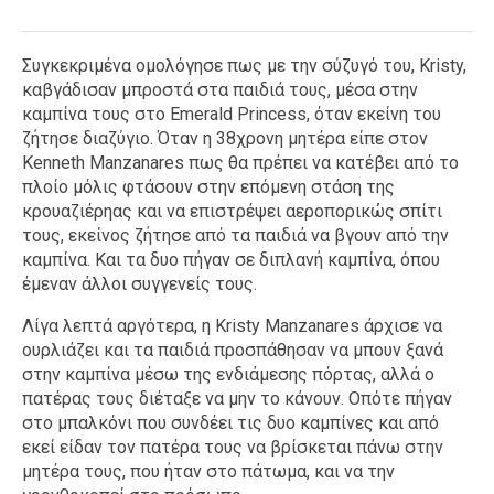
Συγκεκριμένα ομολόγησε πως με την σύζυγό του, Kristy,
καβγάδισαν μπροστά στα παιδιά τους, μέσα στην
καμπίνα τους στο Emerald Princess, όταν εκείνη του
ζήτησε διαζύγιο. Όταν η 38χρονη μητέρα είπε στον
Kenneth Manzanares πως θα πρέπει να κατέβει από το
πλοίο μόλις φτάσουν στην επόμενη στάση της
κρουαζιέρηας και να επιστρέψει αεροπορικώς σπίτι
τους, εκείνος ζήτησε από τα παιδιά να βγουν από την
καμπίνα. Και τα δυο πήγαν σε διπλανή καμπίνα, όπου
έμεναν άλλοι συγγενείς τους.
Λίγα λεπτά αργότερα, η Kristy Manzanares άρχισε να
ουρλιάζει και τα παιδιά προσπάθησαν να μπουν ξανά
στην καμπίνα μέσω της ενδιάμεσης πόρτας, αλλά ο
πατέρας τους διέταξε να μην το κάνουν. Οπότε πήγαν
στο μπαλκόνι που συνδέει τις δυο καμπίνες και από
εκεί είδαν τον πατέρα τους να βρίσκεται πάνω στην
μητέρα τους, που ήταν στο πάτωμα, και να την