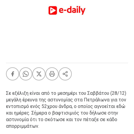
FEEDS
Πάσχα
Eurovision
Retro
Summer
OMG
LOL
A-List
LGBTQI+
Xmas
Σε εξέλιξη είναι από το μεσημέρι του Σαββάτου (28/12)
μεγάλη έρευνα της αστυνομίας στα Πετράλωνα για τον
εντοπισμό ενός 52χρου άνδρα, ο οποίος αγνοείται εδώ
και ημέρες. Σήμερα ο βαφτισιμιός του δήλωσε στην
LIFE
αστυνομία ότι το σκότωσε και τον πέταξε σε κάδο
απορριμμάτων.
Food
Body+Mind