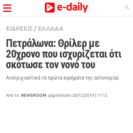
ΕΙΔΗΣΕΙΣ
/
ΕΛΛΑΔΑ
ΚΑΤΗΓΟΡΊΕΣ
Πετράλωνα: Θρίλερ με 
Ειδήσεις
20χρονο που ισχυρίζεται ότι 
Θέματα
σκότωσε τον νονό του
Videos
Podcasts
Ανατριχιαστικά τα πρώτα ευρήματα της αστυνομίας
Viral
Από το
NEWSROOM
Δημοσίευση 28/12/2019 | 17:12
Life
City Guide
Pop Culture
Agenda