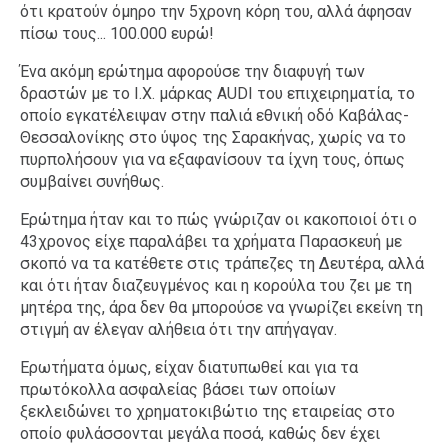
ότι κρατούν όμηρο την 5χρονη κόρη του, αλλά άφησαν
πίσω τους... 100.000 ευρώ!
Ένα ακόμη ερώτημα αφορούσε την διαφυγή των
δραστών με το Ι.Χ. μάρκας AUDI του επιχειρηματία, το
οποίο εγκατέλειψαν στην παλιά εθνική οδό Καβάλας-
Θεσσαλονίκης στο ύψος της Σαρακήνας, χωρίς να το
πυρπολήσουν για να εξαφανίσουν τα ίχνη τους, όπως
συμβαίνει συνήθως.
Ερώτημα ήταν και το πώς γνώριζαν οι κακοποιοί ότι ο
43χρονος είχε παραλάβει τα χρήματα Παρασκευή με
σκοπό να τα κατέθετε στις τράπεζες τη Δευτέρα, αλλά
και ότι ήταν διαζευγμένος και η κορούλα του ζει με τη
μητέρα της, άρα δεν θα μπορούσε να γνωρίζει εκείνη τη
στιγμή αν έλεγαν αλήθεια ότι την απήγαγαν.
Ερωτήματα όμως, είχαν διατυπωθεί και για τα
πρωτόκολλα ασφαλείας βάσει των οποίων
ξεκλειδώνει το χρηματοκιβώτιο της εταιρείας στο
οποίο φυλάσσονται μεγάλα ποσά, καθώς δεν έχει