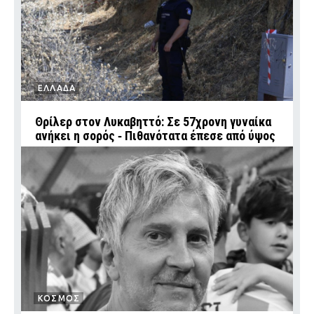
ΕΛΛΑΔΑ
Θρίλερ στον Λυκαβηττό: Σε 57χρονη γυναίκα
ανήκει η σορός ‑ Πιθανότατα έπεσε από ύψος
ΚΟΣΜΟΣ