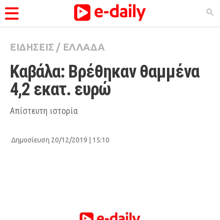
ΕΙΔΗΣΕΙΣ
/
ΕΛΛΑΔΑ
ΚΑΤΗΓΟΡΊΕΣ
Καβάλα: Βρέθηκαν θαμμένα 
Ειδήσεις
4,2 εκατ. ευρώ
Θέματα
Videos
Απίστευτη ιστορία
Podcasts
Δημοσίευση 20/12/2019 | 15:10
Viral
Life
City Guide
Pop Culture
Agenda