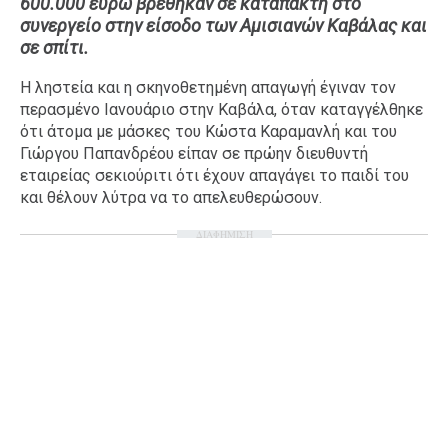
600.000 ευρώ βρέθηκαν σε καταπακτή στο
συνεργείο στην είσοδο των Αμισιανών Καβάλας και
Ταξίδια
Style
σε σπίτι.
Σπίτι
Family
Η ληστεία και η σκηνοθετημένη απαγωγή έγιναν τον
Σχέσεις
περασμένο Ιανουάριο στην Καβάλα, όταν καταγγέλθηκε
ότι άτομα με μάσκες του Κώστα Καραμανλή και του
Γιώργου Παπανδρέου είπαν σε πρώην διευθυντή
εταιρείας σεκιούριτι ότι έχουν απαγάγει το παιδί του
AGENDA
και θέλουν λύτρα να το απελευθερώσουν.
Agenda
Επιλογές
ΔΙΑΦΗΜΙΣΗ
Εισιτήρια