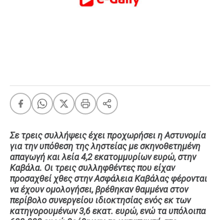
FEEDS
Πάσχα
Eurovision
Retro
Summer
OMG
LOL
A-List
LGBTQI+
Σε τρεις συλλήψεις έχει προχωρήσει η Αστυνομία
για την υπόθεση της ληστείας με σκηνοθετημένη
Xmas
απαγωγή και λεία 4,2 εκατομμυρίων ευρώ, στην
Καβάλα. Οι τρεις συλληφθέντες που είχαν
προσαχθεί χθες στην Ασφάλεια Καβάλας φέρονται
να έχουν ομολογήσει, βρέθηκαν θαμμένα στον
LIFE
περίβολο συνεργείου ιδιοκτησίας ενός εκ των
κατηγορουμένων 3,6 εκατ. ευρώ, ενώ τα υπόλοιπα
Food
Body+Mind