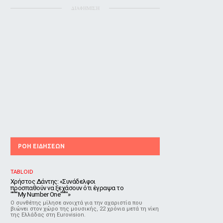
ΔΙΑΦΗΜΙΣΗ
ΡΟΗ ΕΙΔΗΣΕΩΝ
TABLOID
Χρήστος Δάντης: «Συνάδελφοι
προσπαθούν να ξεχάσουν ότι έγραψα το
""""My Number One""""»
Ο συνθέτης μίλησε ανοιχτά για την αχαριστία που
βιώνει στον χώρο της μουσικής, 22 χρόνια μετά τη νίκη
της Ελλάδας στη Eurovision.