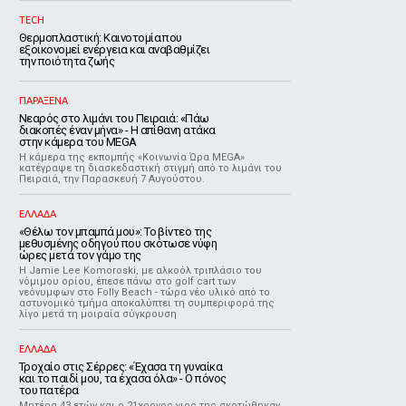
TECH
Θερμοπλαστική: Καινοτομία που
εξοικονομεί ενέργεια και αναβαθμίζει
την ποιότητα ζωής
ΠΑΡΑΞΕΝΑ
Νεαρός στο λιμάνι του Πειραιά: «Πάω
διακοπές έναν μήνα» - Η απίθανη ατάκα
στην κάμερα του MEGA
Η κάμερα της εκπομπής «Κοινωνία Ώρα MEGA»
κατέγραψε τη διασκεδαστική στιγμή από το λιμάνι του
Πειραιά, την Παρασκευή 7 Αυγούστου.
ΕΛΛΑΔΑ
«Θέλω τον μπαμπά μου»: Το βίντεο της
μεθυσμένης οδηγού που σκότωσε νύφη
ώρες μετά τον γάμο της
Η Jamie Lee Komoroski, με αλκοόλ τριπλάσιο του
νόμιμου ορίου, έπεσε πάνω στο golf cart των
νεόνυμφων στο Folly Beach - τώρα νέο υλικό από το
αστυνομικό τμήμα αποκαλύπτει τη συμπεριφορά της
λίγο μετά τη μοιραία σύγκρουση
ΕΛΛΑΔΑ
Τροχαίο στις Σέρρες: «Έχασα τη γυναίκα
και το παιδί μου, τα έχασα όλα» - Ο πόνος
του πατέρα
Μητέρα 43 ετών και ο 21χρονος γιος της σκοτώθηκαν