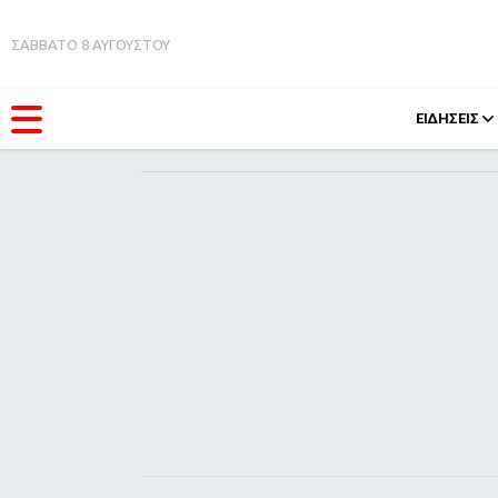
ΣΑΒΒΑΤΟ 8 ΑΥΓΟΥΣΤΟΥ
ΕΙΔΗΣΕΙΣ
ΚΑΤΗΓΟΡΊΕΣ
FEEDS
Ειδήσεις
Πάσχ
Θέματα
Retro
Videos
OMG
Podcasts
A-Lis
Viral
Xmas
Life