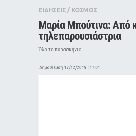
City Guide
ΕΙΔΗΣΕΙΣ
/
ΚΟΣΜΟΣ
Pop Culture
Μαρία Μπούτινα: Από κ
Agenda
τηλεπαρουσιάστρια
Όλο το παρασκήνιο
Δημοσίευση 17/12/2019 | 17:01