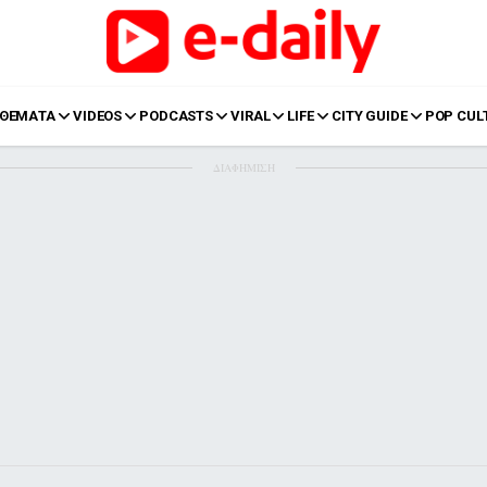
ΘΕΜΑΤΑ
VIDEOS
PODCASTS
VIRAL
LIFE
CITY GUIDE
POP CUL
ΔΙΑΦΗΜΙΣΗ
LIFE
Food
Body+Mind
α
Eurovision
Ταξίδια
Style
Summer
Σπίτι
Family
LOL
Σχέσεις
t
LGBTQI+