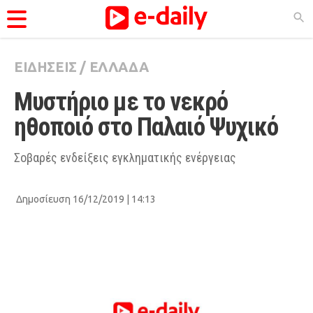
ΕΙΔΗΣΕΙΣ
/
ΕΛΛΑΔΑ
ΚΑΤΗΓΟΡΊΕΣ
Μυστήριο με το νεκρό 
Ειδήσεις
ηθοποιό στο Παλαιό Ψυχικό
Θέματα
Videos
Σοβαρές ενδείξεις εγκληματικής ενέργειας
Podcasts
Δημοσίευση 16/12/2019 | 14:13
Viral
Life
City Guide
Pop Culture
Agenda