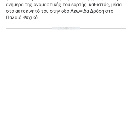
ανήμερα της ονομαστικής του εορτής, καθιστός, μέσα
Ταξίδια
Style
στο αυτοκίνητό του στην οδό Λεωνίδα Δρόση στο
Σπίτι
Family
Παλαιό Ψυχικό.
Σχέσεις
ΔΙΑΦΗΜΙΣΗ
AGENDA
Agenda
Επιλογές
Εισιτήρια