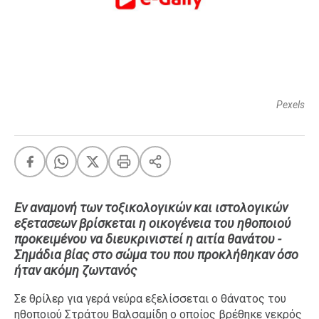
FEEDS
Πάσχα
Eurovision
Pexels
Retro
Summer
OMG
LOL
A-List
LGBTQI+
Εν αναμονή των τοξικολογικών και ιστολογικών
Xmas
εξετασεων βρίσκεται η οικογένεια του ηθοποιού
προκειμένου να διευκρινιστεί η αιτία θανάτου -
Σημάδια βίας στο σώμα του που προκλήθηκαν όσο
ήταν ακόμη ζωντανός
LIFE
Σε θρίλερ για γερά νεύρα εξελίσσεται ο θάνατος του
Food
Body+Mind
ηθοποιού Στράτου Βαλσαμίδη ο οποίος βρέθηκε νεκρός