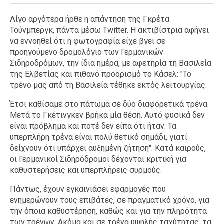
Λίγο αργότερα ήρθε η απάντηση της Γκρέτα
Τούνμπεργκ, πάντα μέσω Twitter. Η ακτιβίστρια αφήνει
να εννοηθεί ότι η φωτογραφία είχε βγει σε
προηγούμενο δρομολόγιο των Γερμανικών
Σιδηροδρόμων, την ίδια ημέρα, με αφετηρία τη Βασιλεία
της Ελβετίας και πιθανό προορισμό το Κάσελ: "Το
τρένο μας από τη Βασιλεία τέθηκε εκτός λειτουργίας.
Έτσι καθίσαμε στο πάτωμα σε δύο διαφορετικά τρένα.
Μετά το Γκέτινγκεν βρήκα μία θέση. Αυτό φυσικά δεν
είναι πρόβλημα και ποτέ δεν είπα ότι ήταν. Τα
υπερπλήρη τρένα είναι πολύ θετικό σημάδι, γιατί
δείχνουν ότι υπάρχει αυξημένη ζήτηση". Κατά καιρούς,
οι Γερμανικοί Σιδηρόδρομοι δέχονται κριτική για
καθυστερήσεις και υπερπλήρεις συρμούς.
Πάντως, έχουν εγκαινιάσει εφαρμογές που
ενημερώνουν τους επιβάτες, σε πραγματικό χρόνο, για
την όποια καθυστέρηση, καθώς και για την πληρότητα
των τρένων. Ακόμα και σε τρένα υψηλής ταχύτητας, τα