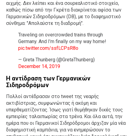
αιχμής. Δεν λείπει και ένα σουρεαλιστικό στοιχείο,
καθώς πίσω από την Γκρέτα διακρίνεται αφίσα των
Γερμανικών Σιδηροδρόμων (DB), με το διαφημιστικό
σύνθημα: "Απολαύστε τη διαδρομή".
Traveling on overcrowded trains through
Germany. And I’m finally on my way home!
pic.twitter.com/ssfLCPsR8o
— Greta Thunberg (@GretaThunberg)
December 14, 2019
Η αντίδραση των Γερμανικών
Σιδηροδρόμων
Πολλοί αντέδρασαν στο tweet της νεαρής
ακτιβίστριας, συμφωνώντας ή ακόμη και
υπερθεματίζοντας. Ίσως γιατί θυμήθηκαν δικές τους
εμπειρίες ταλαιπωρίας στα τρένα. Και όλα αυτά, την
ημέρα που οι Γερμανικοί Σιδηρόδρομοι άρχιζαν μία νέα
διαφημιστική καμπάνια, για να ενημερώσουν το