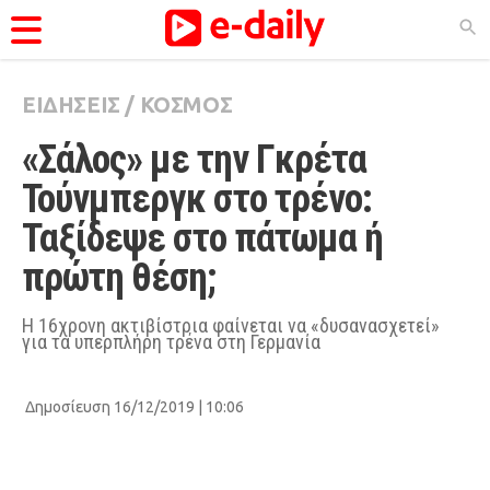
ΕΙΔΗΣΕΙΣ
/
ΚΟΣΜΟΣ
ΚΑΤΗΓΟΡΊΕΣ
«Σάλος» με την Γκρέτα 
Ειδήσεις
Τούνμπεργκ στο τρένο: 
Θέματα
Ταξίδεψε στο πάτωμα ή 
Videos
πρώτη θέση;
Podcasts
Viral
Η 16χρονη ακτιβίστρια φαίνεται να «δυσανασχετεί»
για τα υπερπλήρη τρένα στη Γερμανία
Life
City Guide
Δημοσίευση 16/12/2019 | 10:06
Pop Culture
Agenda