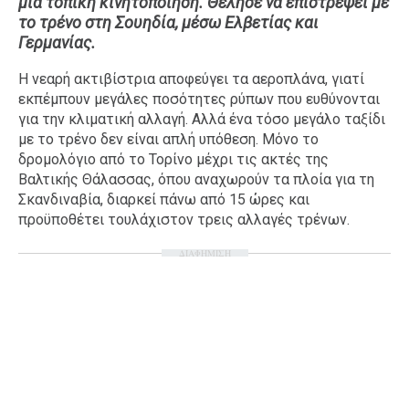
μία τοπική κινητοποίηση. Θέλησε να επιστρέψει με
το τρένο στη Σουηδία, μέσω Ελβετίας και
Ταξίδια
Style
Γερμανίας.
Σπίτι
Family
Η νεαρή ακτιβίστρια αποφεύγει τα αεροπλάνα, γιατί
Σχέσεις
εκπέμπουν μεγάλες ποσότητες ρύπων που ευθύνονται
για την κλιματική αλλαγή. Αλλά ένα τόσο μεγάλο ταξίδι
με το τρένο δεν είναι απλή υπόθεση. Μόνο το
δρομολόγιο από το Τορίνο μέχρι τις ακτές της
AGENDA
Βαλτικής Θάλασσας, όπου αναχωρούν τα πλοία για τη
Σκανδιναβία, διαρκεί πάνω από 15 ώρες και
Agenda
Επιλογές
προϋποθέτει τουλάχιστον τρεις αλλαγές τρένων.
Εισιτήρια
ΔΙΑΦΗΜΙΣΗ