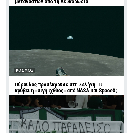
μεταναστών από τη Λευκορωσία
ΚΟΣΜΟΣ
Πύραυλος προσέκρουσε στη Σελήνη: Τι
κρύβει η «σιγή ιχθύος» από NASA και SpaceX;