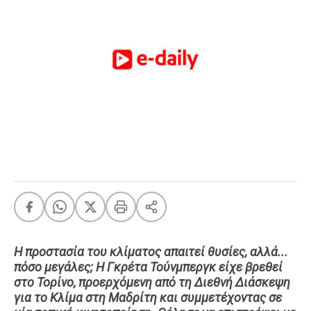
FEEDS
Πάσχα
Eurovision
Retro
Summer
OMG
LOL
A-List
LGBTQI+
Xmas
Η προστασία του κλίματος απαιτεί θυσίες, αλλά...
πόσο μεγάλες; Η Γκρέτα Τούνμπεργκ είχε βρεθεί
LIFE
στο Τορίνο, προερχόμενη από τη Διεθνή Διάσκεψη
για το Κλίμα στη Μαδρίτη και συμμετέχοντας σε
Food
Body+Mind