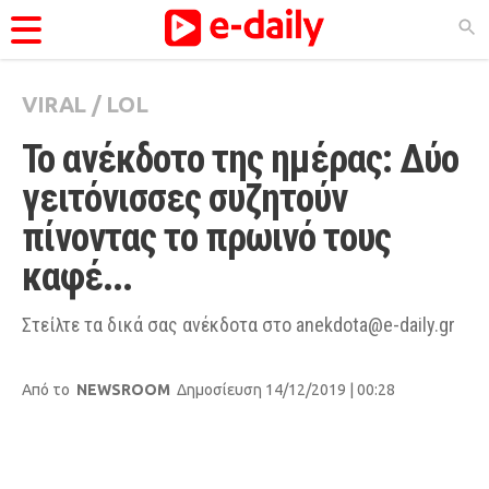
VIRAL
/
LOL
ΚΑΤΗΓΟΡΊΕΣ
Το ανέκδοτο της ημέρας: Δύο 
Ειδήσεις
γειτόνισσες συζητούν 
Θέματα
πίνοντας το πρωινό τους 
Videos
καφέ...
Podcasts
Viral
Στείλτε τα δικά σας ανέκδοτα στο
anekdota@e-daily.gr
Life
Από το
NEWSROOM
Δημοσίευση 14/12/2019 | 00:28
City Guide
Pop Culture
Agenda