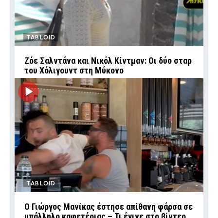
TABLOID
Ζόε Σαλντάνα και Νικόλ Κίντμαν: Οι δύο σταρ
του Χόλιγουντ στη Μύκονο
TABLOID
Ο Γιώργος Μανίκας έστησε απίθανη φάρσα σε
υπάλληλο καφετέριας – Τι έγινε στο βίντεο