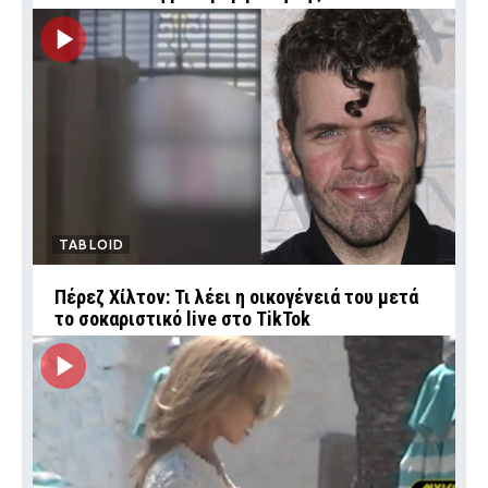
TABLOID
Πέρεζ Χίλτον: Τι λέει η οικογένειά του μετά
το σοκαριστικό live στο TikTok