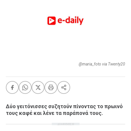
FEEDS
Πάσχα
Eurovision
Retro
Summer
OMG
LOL
@maria_foto via Twenty20
A-List
LGBTQI+
Xmas
Δύο γειτόνισσες συζητούν πίνοντας το πρωινό
τους καφέ και λένε τα παράπονά τους.
LIFE
ΔΙΑΦΗΜΙΣΗ
Food
Body+Mind