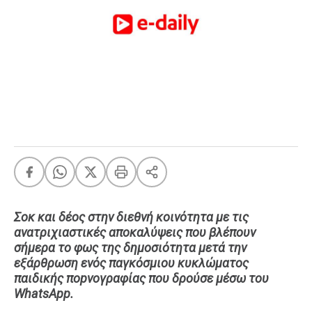
FEEDS
Πάσχα
Eurovision
Retro
Summer
OMG
LOL
A-List
LGBTQI+
Xmas
Σοκ και δέος στην διεθνή κοινότητα με τις
ανατριχιαστικές αποκαλύψεις που βλέπουν
σήμερα το φως της δημοσιότητα μετά την
εξάρθρωση ενός παγκόσμιου κυκλώματος
LIFE
παιδικής ποpνογραφίας που δρούσε μέσω του
WhatsΑpp.
Food
Body+Mind