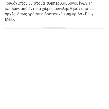
Τουλάχιστον 33 άτομα, συμπεριλαμβανομένων 14
Ταξίδια
Style
εφήβων, από έντεκα χώρες συνελήφθησαν από τις
αρχές, όπως γράφει η βρετανική εφημερίδα «Daily
Σπίτι
Family
Mail».
Σχέσεις
ΔΙΑΦΗΜΙΣΗ
AGENDA
Agenda
Επιλογές
Εισιτήρια