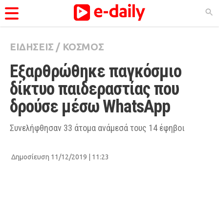
ΕΙΔΗΣΕΙΣ
/
ΚΟΣΜΟΣ
ΚΑΤΗΓΟΡΊΕΣ
Εξαρθρώθηκε παγκόσμιο 
Ειδήσεις
δίκτυο παιδεραστίας που 
Θέματα
δρούσε μέσω WhatsApp
Videos
Podcasts
Συνελήφθησαν 33 άτομα ανάμεσά τους 14 έφηβοι
Viral
Δημοσίευση 11/12/2019 | 11:23
Life
City Guide
Pop Culture
Agenda