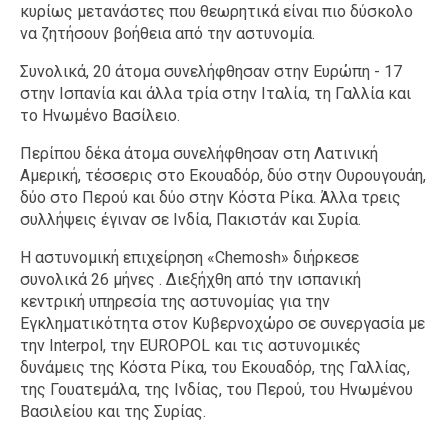
κυρίως μετανάστες που θεωρητικά είναι πιο δύσκολο
να ζητήσουν βοήθεια από την αστυνομία.
Συνολικά, 20 άτομα συνελήφθησαν στην Ευρώπη - 17
στην Ισπανία και άλλα τρία στην Ιταλία, τη Γαλλία και
το Ηνωμένο Βασίλειο.
Περίπου δέκα άτομα συνελήφθησαν στη Λατινική
Αμερική, τέσσερις στο Εκουαδόρ, δύο στην Ουρουγουάη,
δύο στο Περού και δύο στην Κόστα Ρίκα. Άλλα τρεις
συλλήψεις έγιναν σε Ινδία, Πακιστάν και Συρία.
Η αστυνομική επιχείρηση «Chemοsh» διήρκεσε
συνολικά 26 μήνες . Διεξήχθη από την ισπανική
κεντρική υπηρεσία της αστυνομίας για την
Εγκληματικότητα στον Κυβερνοχώρο σε συνεργασία με
την Interpol, την EUROPOL και τις αστυνομικές
δυνάμεις της Κόστα Ρίκα, του Εκουαδόρ, της Γαλλίας,
της Γουατεμάλα, της Ινδίας, του Περού, του Ηνωμένου
Βασιλείου και της Συρίας.