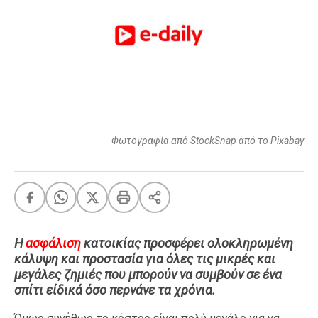
FEEDS
Πάσχα
Eurovision
Retro
Summer
Φωτογραφία από StockSnap από το Pixabay
OMG
LOL
A-List
LGBTQI+
Xmas
Η
ασφάλιση
κατοικίας προσφέρει ολοκληρωμένη
κάλυψη και προστασία για όλες τις μικρές και
μεγάλες ζημιές που μπορούν να συμβούν σε ένα
LIFE
σπίτι είδικά όσο περνάνε τα χρόνια.
Food
Body+Mind