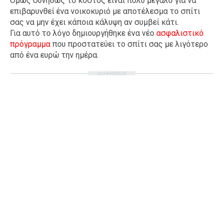
Όμως συνήθως το κόστος είναι πολύ μεγάλο για να
επιβαρυνθεί ένα νοικοκυριό με αποτέλεσμα το σπίτι
Ταξίδια
Style
σας να μην έχει κάποια κάλυψη αν συμβεί κάτι.
Σπίτι
Family
Για αυτό το λόγο δημιουργήθηκε ένα νέο
ασφαλιστικό
πρόγραμμα
που προστατεύει το σπίτι σας με λιγότερο
Σχέσεις
από ένα ευρώ την ημέρα.
ΔΙΑΦΗΜΙΣΗ
AGENDA
Agenda
Επιλογές
Εισιτήρια