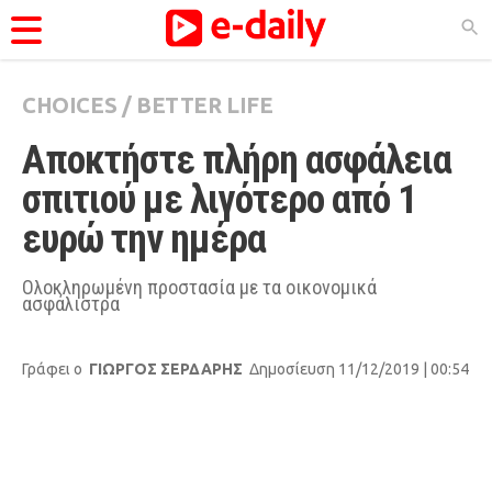
CHOICES
/
BETTER LIFE
ΚΑΤΗΓΟΡΊΕΣ
Αποκτήστε πλήρη ασφάλεια 
Ειδήσεις
σπιτιού με λιγότερο από 1 
Θέματα
ευρώ την ημέρα
Videos
Podcasts
Ολοκληρωμένη προστασία με τα οικονομικά
ασφάλιστρα
Viral
Life
Γράφει ο
ΓΙΩΡΓΟΣ ΣΕΡΔΑΡΗΣ
Δημοσίευση 11/12/2019 | 00:54
City Guide
Pop Culture
Agenda