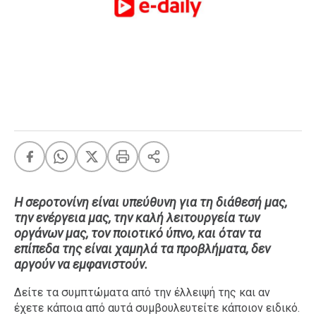
FEEDS
Πάσχα
Eurovision
Retro
Summer
OMG
LOL
A-List
LGBTQI+
Η σεροτονίνη είναι υπεύθυνη για τη διάθεσή μας,
Xmas
την ενέργεια μας, την καλή λειτουργεία των
οργάνων μας, τον ποιοτικό ύπνο, και όταν τα
επίπεδα της είναι χαμηλά τα προβλήματα, δεν
αργούν να εμφανιστούν.
LIFE
Δείτε τα συμπτώματα από την έλλειψή της και αν
έχετε κάποια από αυτά συμβουλευτείτε κάποιον ειδικό.
Food
Body+Mind