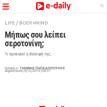
LIFE
/
BODY+MIND
ΚΑΤΗΓΟΡΊΕΣ
Μήπως σου λείπει 
Ειδήσεις
σεροτονίνη;
Θέματα
Videos
Τι προκαλεί η έλλειψή της;
Podcasts
Γράφει ο
ΓΙΑΝΝΗΣ ΠΑΠΑΔΟΠΟΥΛΟΣ
Viral
Δημοσίευση 9/12/2019 | 00:37
Life
City Guide
Pop Culture
Agenda