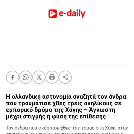
FEEDS
Πάσχα
Eurovision
Retro
Summer
OMG
LOL
A-List
LGBTQI+
Xmas
Η ολλανδική αστυνομία αναζητά τον άνδρα
που τραυμάτισε χθες τρεις ανηλίκους σε
εμπορικό δρόμο της Χάγης – Άγνωστη
μέχρι στιγμής η φύση της επίθεσης
LIFE
Τον άνδρα που σκόρπισε χθες τον τρόμο στη Χάγη, όταν
Food
Body+Mind