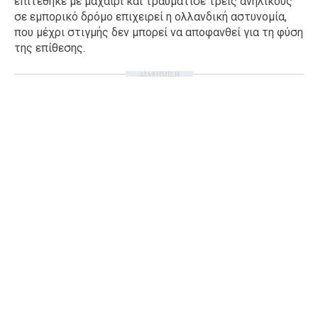
επιτέθηκε με μαχαίρι και τραυμάτισε τρεις ανηλίκους
σε εμπορικό δρόμο επιχειρεί η ολλανδική αστυνομία,
Ταξίδια
Style
που μέχρι στιγμής δεν μπορεί να αποφανθεί για τη φύση
Σπίτι
Family
της επίθεσης.
Σχέσεις
ΔΙΑΦΗΜΙΣΗ
AGENDA
Agenda
Επιλογές
Εισιτήρια