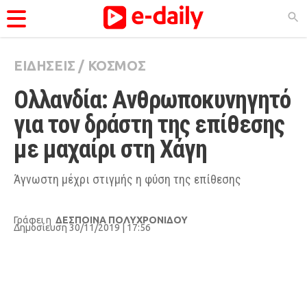
ΕΙΔΗΣΕΙΣ
/
ΚΟΣΜΟΣ
ΚΑΤΗΓΟΡΊΕΣ
Ολλανδία: Ανθρωποκυνηγητό 
Ειδήσεις
για τον δράστη της επίθεσης 
Θέματα
με μαχαίρι στη Χάγη
Videos
Podcasts
Άγνωστη μέχρι στιγμής η φύση της επίθεσης
Viral
Γράφει η
ΔΕΣΠΟΙΝΑ ΠΟΛΥΧΡΟΝΙΔΟΥ
Life
Δημοσίευση 30/11/2019 | 17:56
City Guide
Pop Culture
Agenda