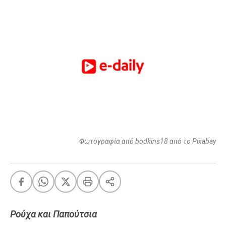
FEEDS
Πάσχα
Eurovision
Retro
Summer
OMG
LOL
A-List
LGBTQI+
Φωτογραφία από bodkins18 από το Pixabay
Xmas
LIFE
Ρούχα και Παπούτσια
Food
Body+Mind