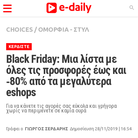
CHOICES
/
ΟΜΟΡΦΙΑ - ΣΤΥΛ
ΚΑΤΗΓΟΡΊΕΣ
Ειδήσεις
ΚΕΡΔΙΣΤΕ
Θέματα
Black Friday: Μια λίστα με 
Videos
όλες τις προσφορές έως και 
Podcasts
‑80% από τα μεγαλύτερα 
eshops
Viral
Life
Για να κάνετε τις αγορές σας εύκολα και γρήγορα
χωρίς να περιμένετε σε καμία ουρά
City Guide
Pop Culture
Γράφει ο
ΓΙΩΡΓΟΣ ΣΕΡΔΑΡΗΣ
Δημοσίευση 28/11/2019 | 16:54
Agenda