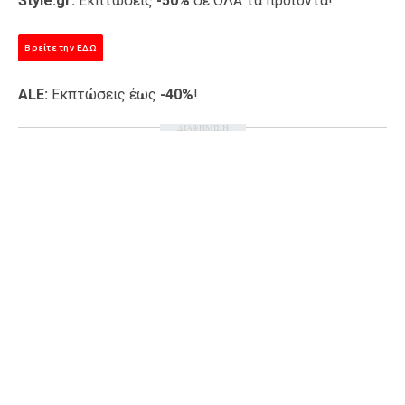
Style.gr:
Εκπτώσεις
-50%
σε ΟΛΑ τα προϊόντα!
Βρείτε την ΕΔΩ
ALE:
Εκπτώσεις έως
-40%
!
ΔΙΑΦΗΜΙΣΗ