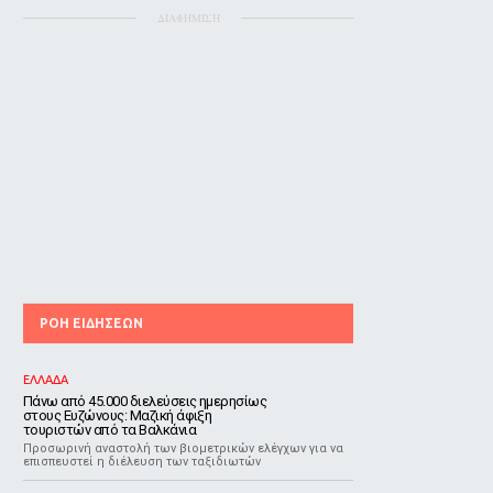
ΔΙΑΦΗΜΙΣΗ
ΡΟΗ ΕΙΔΗΣΕΩΝ
ΕΛΛΑΔΑ
Πάνω από 45.000 διελεύσεις ημερησίως
στους Ευζώνους: Μαζική άφιξη
τουριστών από τα Βαλκάνια
Προσωρινή αναστολή των βιομετρικών ελέγχων για να
επισπευστεί η διέλευση των ταξιδιωτών