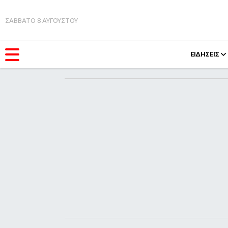
ΣΑΒΒΑΤΟ 8 ΑΥΓΟΥΣΤΟΥ
ΕΙΔΗΣΕΙΣ
ΚΑΤΗΓΟΡΊΕΣ
FEEDS
Ειδήσεις
Πάσχ
Θέματα
Retro
Videos
OMG
Podcasts
A-Lis
Viral
Xmas
Life