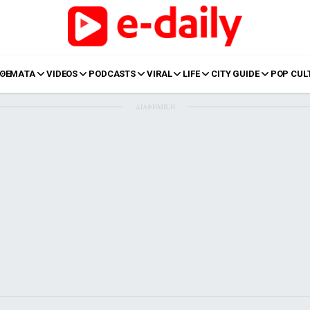
ΘΕΜΑΤΑ
VIDEOS
PODCASTS
VIRAL
LIFE
CITY GUIDE
POP CUL
ΔΙΑΦΗΜΙΣΗ
LIFE
Food
Body+Mind
α
Eurovision
Ταξίδια
Style
Summer
Σπίτι
Family
LOL
Σχέσεις
t
LGBTQI+