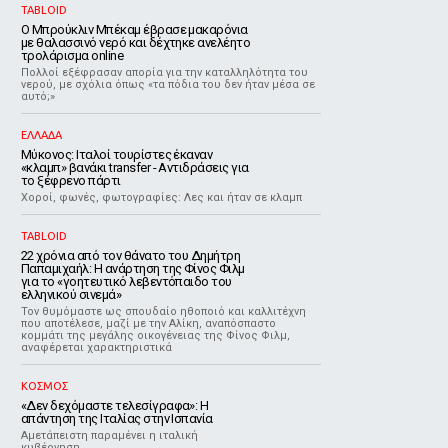
TABLOID
Ο Μπρούκλιν Μπέκαμ έβρασε μακαρόνια
με θαλασσινό νερό και δέχτηκε ανελέητο
τρολάρισμα online
Πολλοί εξέφρασαν απορία για την καταλληλότητα του
νερού, με σχόλια όπως «τα πόδια του δεν ήταν μέσα σε
αυτό;»
ΕΛΛΑΔΑ
Μύκονος: Ιταλοί τουρίστες έκαναν
«κλαμπ» βανάκι transfer - Αντιδράσεις για
το ξέφρενο πάρτι
Χοροί, φωνές, φωτογραφίες: Λες και ήταν σε κλαμπ
TABLOID
22 χρόνια από τον θάνατο του Δημήτρη
Παπαμιχαήλ: Η ανάρτηση της Φίνος Φιλμ
για το «γοητευτικό λεβεντόπαιδο του
ελληνικού σινεμά»
Τον θυμόμαστε ως σπουδαίο ηθοποιό και καλλιτέχνη
που αποτέλεσε, μαζί με την Αλίκη, αναπόσπαστο
κομμάτι της μεγάλης οικογένειας της Φίνος Φιλμ,
αναφέρεται χαρακτηριστικά
ΚΟΣΜΟΣ
«Δεν δεχόμαστε τελεσίγραφα»: Η
απάντηση της Ιταλίας στην Ισπανία
Αμετάπειστη παραμένει η ιταλική
κυβέρνηση