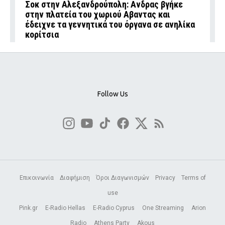
Σοκ στην Αλεξανδρούπολη: Ανδρας βγήκε
στην πλατεία του χωριού Αβαντας και
έδειχνε τα γεννητικά του όργανα σε ανηλίκα
κορίτσια
Follow Us
Επικοινωνία
Διαφήμιση
Όροι Διαγωνισμών
Privacy
Terms of
use
Pink.gr
E-Radio Hellas
E-Radio Cyprus
One Streaming
Arion
Radio
Athens Party
Akous