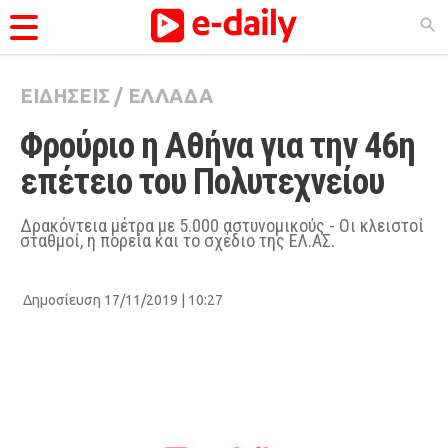
ΕΙΔΗΣΕΙΣ
/
ΕΛΛΑΔΑ
ΚΑΤΗΓΟΡΊΕΣ
Φρούριο η Αθήνα για την 46η 
Ειδήσεις
επέτειο του Πολυτεχνείου
Θέματα
Videos
Δρακόντεια μέτρα με 5.000 αστυνομικούς - Οι κλειστοί
σταθμοί, η πορεία και το σχέδιο της ΕΛ.ΑΣ.
Podcasts
Viral
Δημοσίευση 17/11/2019 | 10:27
Life
City Guide
Pop Culture
Agenda