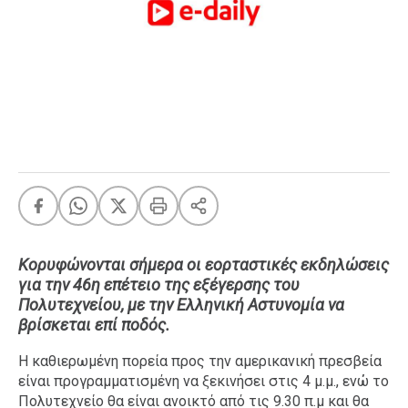
FEEDS
Πάσχα
Eurovision
Retro
Summer
OMG
LOL
A-List
LGBTQI+
Κορυφώνονται σήμερα οι εορταστικές εκδηλώσεις
Xmas
για την 46η επέτειο της εξέγερσης του
Πολυτεχνείου, με την Ελληνική Αστυνομία να
βρίσκεται επί ποδός.
Η καθιερωμένη πορεία προς την αμερικανική πρεσβεία
LIFE
είναι προγραμματισμένη να ξεκινήσει στις 4 μ.μ., ενώ το
Πολυτεχνείο θα είναι ανοικτό από τις 9.30 π.μ και θα
Food
Body+Mind