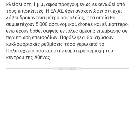
κλείσει στη 1 μ.μ., αφού προηγουμένως εκκενωθεί από
Ταξίδια
Style
τους επισκέπτες. Η ΕΛ.ΑΣ. έχει ανακοινώσει ότι έχει
λάβει δρακόντεια μέτρα ασφαλείας, στα οποία θα
Σπίτι
Family
συμμετέχουν 5.000 αστυνομικοί, drones και ελικόπτερο,
Σχέσεις
ενώ έχουν δοθεί σαφείς εντολές άμεσης επέμβασης σε
περίπτωση επεισοδίων. Παράλληλα, θα ισχύσουν
κυκλοφοριακές ρυθμίσεις τόσο γύρω από το
Πολυτεχνείο όσο και στην ευρύτερη περιοχή του
AGENDA
κέντρου της Αθήνας.
ΔΙΑΦΗΜΙΣΗ
Agenda
Επιλογές
Εισιτήρια