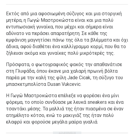
Εκτός από μια αφοσιωμένη σύζυγος και μια στοργική
μητέρα, η Γωγώ Μαστροκώστα είναι και μια πολύ
εντυπωσιακή γυναίκα, που μέχρι και σήμερα είναι
αδύνατο να περάσει απαρατήρητη. Σε κάθε της
εμφάνιση μαγνητίσει πάνω της όλα τα βλέμματα και όχι
άδικα, αφού διαθέτει ένα καλλίγραμμο κορμί, που θα το
ζήλευαν ακόμα και γυναίκες πολύ μικρότερές της.
Πρόσφατα, ο φωτογραφικός φακός την απαθανάτισε
στη Γλυφάδα, όπου έκανε μια χαλαρή πρωινή βόλτα
παρέα με την καλή της φίλη Jade Cicak, τη σύζυγο του
μπασκετμπολίστα Dusan Vukcevic.
Η Γωγώ Μαστροκώστα επέλεξε να φορέσει ένα μίνι
φόρεμα, το οποίο συνδύασε με λευκά sneakers και ένα
τσαντάκι μέσης. Τα μαλλιά της ήταν πιασμένα σε έναν
ατημέλητο κότσο, ενώ το μακιγιάζ της ήταν πολύ
ελαφρύ και φορούσε μεγάλα μαύρα γυαλιά.
ΔΙΑΦΗΜΙΣΗ