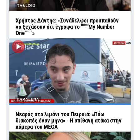
TABLOID
Χρήστος Δάντης: «Συνάδελφοι προσπαθούν
να ξεχάσουν ότι έγραψα το """"My Number
One""""»
ΠΑΡΑΞΕΝΑ
Νεαρός στο λιμάνι του Πειραιά: «Πάω
διακοπές έναν μήνα» ‑ Η απίθανη ατάκα στην
κάμερα του MEGA