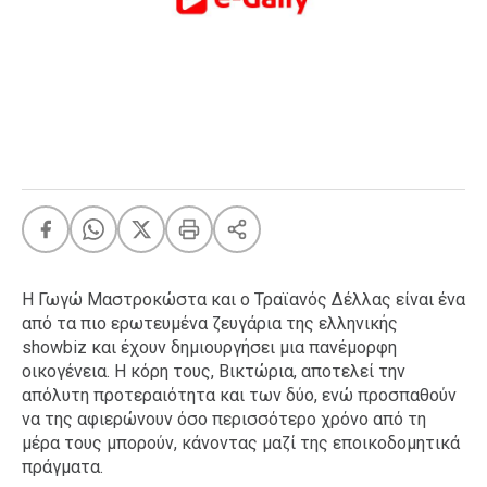
FEEDS
Πάσχα
Eurovision
Retro
Summer
OMG
LOL
A-List
LGBTQI+
Η Γωγώ Μαστροκώστα και ο Τραϊανός Δέλλας είναι ένα
Xmas
από τα πιο ερωτευμένα ζευγάρια της ελληνικής
showbiz και έχουν δημιουργήσει μια πανέμορφη
οικογένεια. Η κόρη τους, Βικτώρια, αποτελεί την
απόλυτη προτεραιότητα και των δύο, ενώ προσπαθούν
να της αφιερώνουν όσο περισσότερο χρόνο από τη
LIFE
μέρα τους μπορούν, κάνοντας μαζί της εποικοδομητικά
πράγματα.
Food
Body+Mind