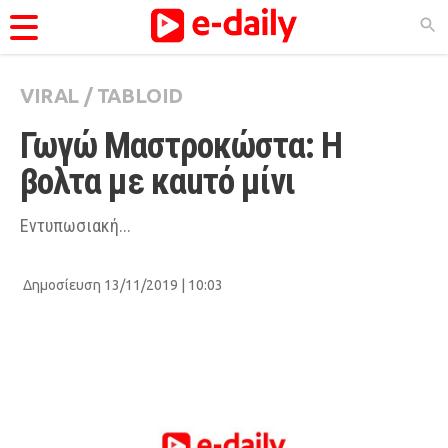
VIRAL
/
TABLOID
ΚΑΤΗΓΟΡΊΕΣ
Γωγώ Μαστροκώστα: Η 
Ειδήσεις
βολτα με καuτό μίνι
Θέματα
Videos
Εντυπωσιακή...
Podcasts
Δημοσίευση 13/11/2019 | 10:03
Viral
Life
City Guide
Pop Culture
Agenda