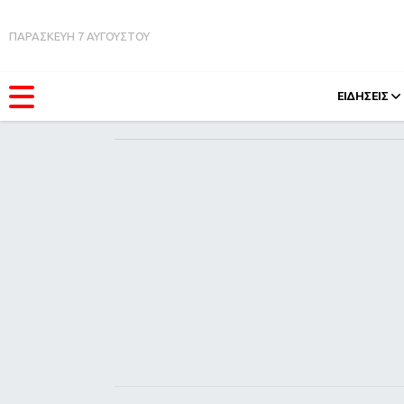
ΠΑΡΑΣΚΕΥΗ 7 ΑΥΓΟΥΣΤΟΥ
ΕΙΔΗΣΕΙΣ
ΚΑΤΗΓΟΡΊΕΣ
FEEDS
Ειδήσεις
Πάσχ
Θέματα
Retro
Videos
OMG
Podcasts
A-Lis
Viral
Xmas
Life