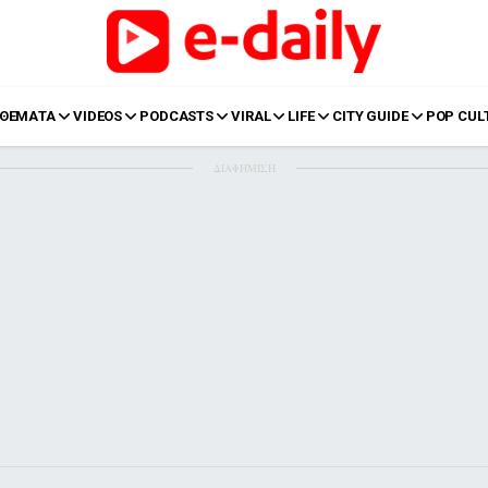
ΘΕΜΑΤΑ
VIDEOS
PODCASTS
VIRAL
LIFE
CITY GUIDE
POP CUL
ΔΙΑΦΗΜΙΣΗ
LIFE
Food
Body+Mind
α
Eurovision
Ταξίδια
Style
Summer
Σπίτι
Family
LOL
Σχέσεις
t
LGBTQI+