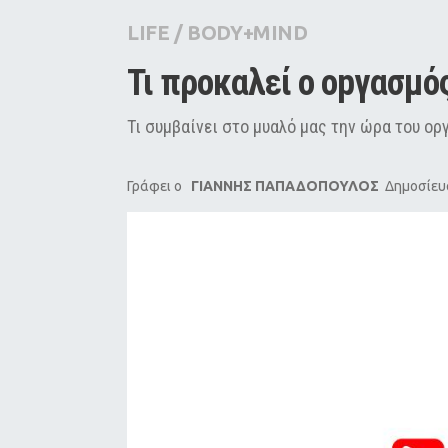
City Guide
LIFE
/
BODY+MIND
Pop Culture
Τι προκαλεί ο οpγασμό
Agenda
Τι συμβαίνει στο μυαλό μας την ώρα του ορ
Γράφει ο
ΓΙΑΝΝΗΣ ΠΑΠΑΔΟΠΟΥΛΟΣ
Δημοσίευσ