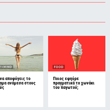
Y+MIND
FOOD
να αποφύγεις το
Ποιος εφηύρε
αμα ανάμεσα στους
πραγματικά το χωνάκι
ύς
του παγωτού;