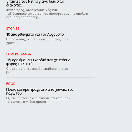
5 ταινίες του Netflix για να δεις στις
διακοπές
Aνάλαφρες, διασκεδαστικές και
ταξιδιάρικες ιστορίες που προσφέρουν την απόλυτη
αίσθηση απόδρασης
STORIES
10 αποφθέγματα για τον Αύγουστο
Για πολλούς, ο πιο όμορφος μήνας του
χρόνου
ΣΗΜΕΡΑ ΕΜΑΘΑ
Σήμερα έμαθα: Η καρδιά που χτυπάει 2
φορές το λεπτό
Ο ακραίος μηχανισμός επιβίωσης στον
βυθό
FOOD
Ποιος εφηύρε πραγματικά το χωνάκι του
παγωτού;
Έξι άνθρωποι ισχυρίστηκαν ότι εφηύραν
το χωνάκι την ίδια ημέρα