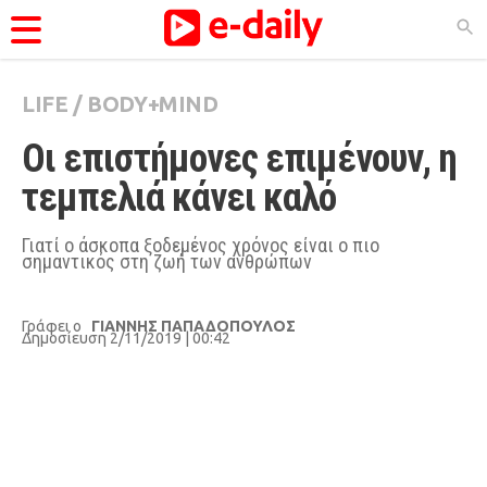
LIFE
/
BODY+MIND
ΚΑΤΗΓΟΡΊΕΣ
Οι επιστήμονες επιμένουν, η 
Ειδήσεις
τεμπελιά κάνει καλό 
Θέματα
Videos
Γιατί ο άσκοπα ξοδεμένος χρόνος είναι ο πιο
σημαντικός στη ζωή των ανθρώπων
Podcasts
Viral
Γράφει ο
ΓΙΑΝΝΗΣ ΠΑΠΑΔΟΠΟΥΛΟΣ
Δημοσίευση 2/11/2019 | 00:42
Life
City Guide
Pop Culture
Agenda