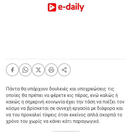
FEEDS
Πάσχα
Eurovision
Retro
Summer
OMG
LOL
A-List
LGBTQI+
Xmas
Πάντα θα υπάρχουν δουλειές και υποχρεώσεις τις
οποίες θα πρέπει να φέρετε εις πέρας, ενώ καλώς ή
κακώς η σημερινή κοινωνία έχει την τάση να πιέζει τον
κόσμο να βρίσκεται σε συνεχή εργασία με διάφορα και
να του προκαλεί τύψεις όταν εκείνος απλά σκορπά το
LIFE
χρόνο του χωρίς να κάνει κάτι παραγωγικό.
Food
Body+Mind