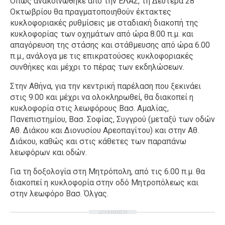
Όπως ανακοινώθηκε από την ΕΛΑΣ, τη Δευτέρα 28
Οκτωβρίου θα πραγματοποιηθούν έκτακτες
κυκλοφοριακές ρυθμίσεις με σταδιακή διακοπή της
κυκλοφορίας των οχημάτων από ώρα 8.00 π.μ. και
απαγόρευση της στάσης και στάθμευσης από ώρα 6.00
π.μ., ανάλογα με τις επικρατούσες κυκλοφοριακές
συνθήκες και μέχρι το πέρας των εκδηλώσεων.
Στην Αθήνα, για την κεντρική παρέλαση που ξεκινάει
στις 9.00 και μέχρι να ολοκληρωθεί, θα διακοπεί η
κυκλοφορία στις λεωφόρους Βασ. Αμαλίας,
Πανεπιστημίου, Βασ. Σοφίας, Συγγρού (μεταξύ των οδών
Αθ. Διάκου και Διονυσίου Αρεοπαγίτου) και στην Αθ.
Διάκου, καθώς και στις κάθετες των παραπάνω
λεωφόρων και οδών.
Για τη δοξολογία στη Μητρόπολη, από τις 6.00 π.μ. θα
διακοπεί η κυκλοφορία στην οδό Μητροπόλεως και
στην λεωφόρο Βασ. Όλγας.
ΔΙΑΦΗΜΙΣΗ