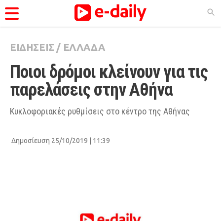
ΕΙΔΗΣΕΙΣ
/
ΕΛΛΑΔΑ
ΚΑΤΗΓΟΡΊΕΣ
Ποιοι δρόμοι κλείνουν για τις 
Ειδήσεις
παρελάσεις στην Αθήνα
Θέματα
Videos
Κυκλοφοριακές ρυθμίσεις στο κέντρο της Αθήνας
Podcasts
Δημοσίευση 25/10/2019 | 11:39
Viral
Life
City Guide
Pop Culture
Agenda