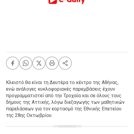
FEEDS
Πάσχα
Eurovision
Retro
Summer
OMG
LOL
A-List
LGBTQI+
Κλειστό θα είναι τη Δευτέρα το κέντρο της Αθήνας,
Xmas
ενώ ανάλογες κυκλοφοριακές παρεμβάσεις έχουν
προγραμματιστεί από την Τροχαία και σε όλους τους
δήμους της Αττικής, λόγω διεξαγωγής των μαθητικών
παρελάσεων για τον εορτασμό της Εθνικής Επετείου
της 28ης Οκτωβρίου.
LIFE
ΔΙΑΦΗΜΙΣΗ
Food
Body+Mind