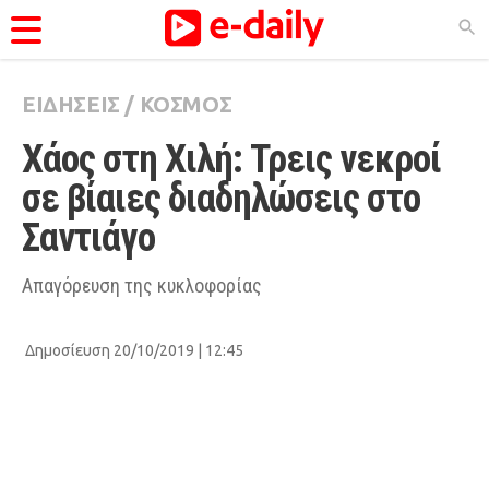
ΕΙΔΗΣΕΙΣ
/
ΚΟΣΜΟΣ
ΚΑΤΗΓΟΡΊΕΣ
Χάος στη Χιλή: Τρεις νεκροί 
Ειδήσεις
σε βίαιες διαδηλώσεις στο 
Θέματα
Σαντιάγο
Videos
Podcasts
Απαγόρευση της κυκλοφορίας
Viral
Δημοσίευση 20/10/2019 | 12:45
Life
City Guide
Pop Culture
Agenda