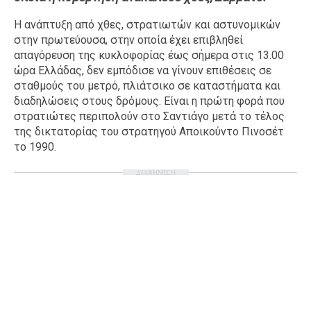
Ταξίδια
Style
Η ανάπτυξη από χθες, στρατιωτών και αστυνομικών
στην πρωτεύουσα, στην οποία έχει επιβληθεί
Σπίτι
Family
απαγόρευση της κυκλοφορίας έως σήμερα στις 13.00
Σχέσεις
ώρα Ελλάδας, δεν εμπόδισε να γίνουν επιθέσεις σε
σταθμούς του μετρό, πλιάτσικο σε καταστήματα και
διαδηλώσεις στους δρόμους. Είναι η πρώτη φορά που
στρατιώτες περιπολούν στο Σαντιάγο μετά το τέλος
της δικτατορίας του στρατηγού Αποικούντο Πινοσέτ
AGENDA
το 1990.
Agenda
Επιλογές
ΔΙΑΦΗΜΙΣΗ
Εισιτήρια