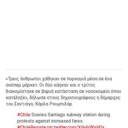
«Τρεις άνθρωποι χάθηκαν σε πυρκαγιά μέσα σε ένα
σούπερ μάρκετ. Οι δύο κάηκαν και ο τρίτος
διακομίστηκε σε βαριά κατάσταση σε νοσοκομείο όπου
κατέληξε», δήλωσε στους δημοσιογράφους η δήμαρχος
του Σαντιάγο, Κάρλα Ρουμπιλάρ.
#Chile
Scenes Santiago subway station during
protests against increased fares.
#ChileResiste
pic.twitter.com/Xdv6rWsH0x