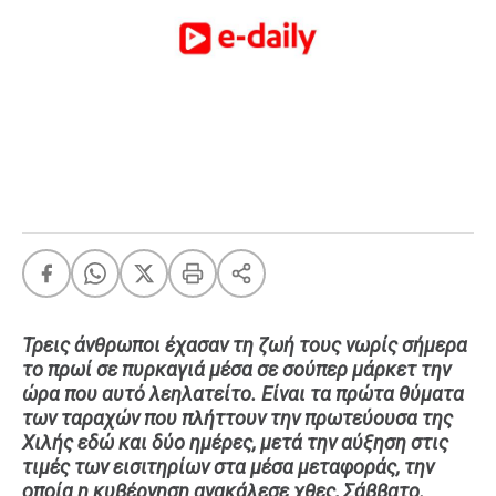
FEEDS
Πάσχα
Eurovision
Retro
Summer
OMG
LOL
A-List
LGBTQI+
Xmas
Τρεις άνθρωποι έχασαν τη ζωή τους νωρίς σήμερα
το πρωί σε πυρκαγιά μέσα σε σούπερ μάρκετ την
ώρα που αυτό λεηλατείτο. Είναι τα πρώτα θύματα
των ταραχών που πλήττουν την πρωτεύουσα της
LIFE
Χιλής εδώ και δύο ημέρες, μετά την αύξηση στις
τιμές των εισιτηρίων στα μέσα μεταφοράς, την
Food
Body+Mind
οποία η κυβέρνηση ανακάλεσε χθες, Σάββατο.