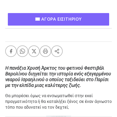
Ταξίδια
Style
Σπίτι
Family
ΑΓΟΡΑ ΕΙΣΙΤΗΡΙΟΥ
Σχέσεις
AGENDA
Agenda
Επιλογές
Η πανάξια Χρυσή Άρκτος του φετινού Φεστιβάλ
Εισιτήρια
Βερολίνου διηγείται την ιστορία ενός εξεγερμένου
νεαρού Ισραηλινού ο οποίος ταξιδεύει στο Παρίσι
με την ελπίδα μιας καλύτερης ζωής.
Θα μπορέσει όμως να ενσωματωθεί στην εκεί
πραγματικότητα ή θα καταλήξει ξένος σε έναν άγνωστο
τόπο που αδυνατεί να τον δεχτεί;
ΔΙΑΦΗΜΙΣΗ