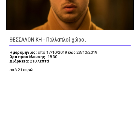
FEEDS
ΘΕΣΣΑΛΟΝΙΚΗ - Πολλαπλοί χώροι
Πάσχα
Eurovision
Ημερομηνίες:
από 17/10/2019 έως 23/10/2019
Retro
Summer
Ωρα προσέλευσης:
18:30
Διάρκεια:
210 λεπτά
OMG
LOL
από 21 ευρώ
A-List
LGBTQI+
Xmas
LIFE
Food
Body+Mind