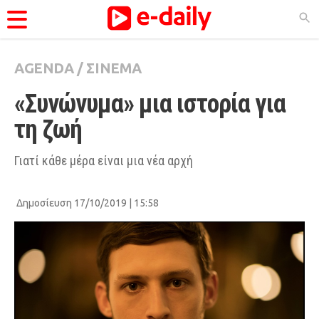
AGENDA
/
ΣΙΝΕΜΑ
ΚΑΤΗΓΟΡΊΕΣ
«Συνώνυμα» μια ιστορία για 
Ειδήσεις
τη ζωή
Θέματα
Videos
Γιατί κάθε μέρα είναι μια νέα αρχή
Podcasts
Δημοσίευση 17/10/2019 | 15:58
Viral
Life
City Guide
Pop Culture
Agenda