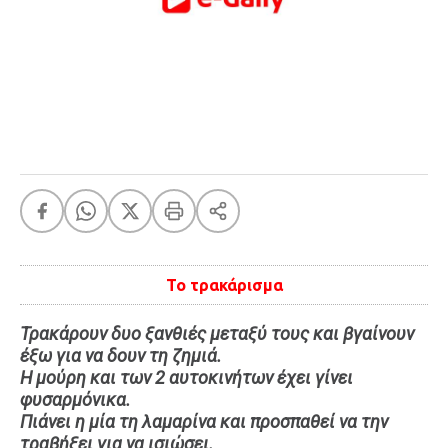
FEEDS
Πάσχα
Eurovision
Retro
Summer
OMG
LOL
A-List
LGBTQI+
Το τρακάρισμα
Xmas
Τρακάρουν δυο ξανθιές μεταξύ τους και βγαίνουν
έξω για να δουν τη ζημιά.
Η μούρη και των 2 αυτοκινήτων έχει γίνει
LIFE
φυσαρμόνικα.
Πιάνει η μία τη λαμαρίνα και προσπαθεί να την
Food
Body+Mind
τραβήξει για να ισιώσει.