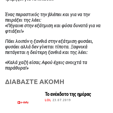
Ταξίδια
Style
Ένας περαστικός την βλέπει και για να την
Σπίτι
Family
πειράξει της λέει:
Σχέσεις
«Πήγαινε στην εξάτμιση και φύσα δυνατά για να
φτιάξει!»
Πάει λοιπόν η ξανθιά στην εξάτμιση φυσάει,
φυσάει αλλά δεν γίνεται τίποτα. Ξαφνικά
AGENDA
πετάγεται η δεύτερη ξανθιά και της λέει:
Agenda
Επιλογές
«Καλά χαζή είσαι; Αφού έχεις ανοιχτά τα
Εισιτήρια
παράθυρα!»
ΔΙΑΒΑΣΤΕ ΑΚΟΜΗ
Το ανέκδοτο της ημέρας
LOL
23.07.2019