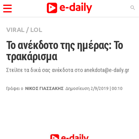
VIRAL
/
LOL
ΚΑΤΗΓΟΡΊΕΣ
Το ανέκδοτο της ημέρας: Το 
Ειδήσεις
τρακάρισμα
Θέματα
Videos
Στείλτε τα δικά σας ανέκδοτα στο
anekdota@e-daily.gr
Podcasts
Γράφει ο
ΝΙΚΟΣ ΓΙΑΣΣΑΚΗΣ
Δημοσίευση 2/9/2019 | 00:10
Viral
Life
City Guide
Pop Culture
Agenda