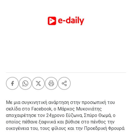
FEEDS
Πάσχα
Eurovision
Retro
Summer
OMG
LOL
A-List
LGBTQI+
Xmas
Με μια συγκινητική ανάρτηση στην προσωπική του
σελίδα στο Facebook, ο Μάρκος Μυκονιάτης
αποχαιρέτησε τον 24χρονο Εύζωνα, Σπύρο Θωμά, ο
LIFE
οποίος πέθανε ξαφνικά και βύθισε στο πένθος την
οικογένεια του, τους φίλους και την Προεδρική Φρουρά.
Food
Body+Mind