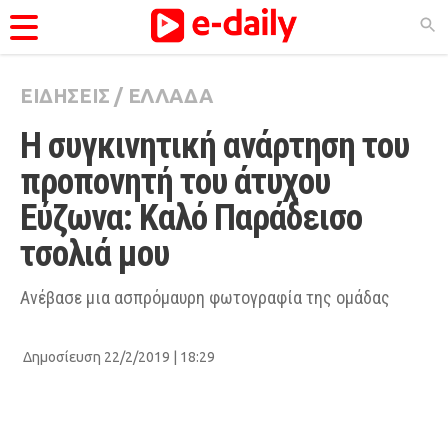
ΕΙΔΗΣΕΙΣ
/
ΕΛΛΑΔΑ
ΚΑΤΗΓΟΡΊΕΣ
Η συγκινητική ανάρτηση του 
Ειδήσεις
προπονητή του άτυχου 
Θέματα
Εύζωνα: Καλό Παράδεισο 
Videos
τσολιά μου
Podcasts
Viral
Ανέβασε μια ασπρόμαυρη φωτογραφία της ομάδας
Life
Δημοσίευση 22/2/2019 | 18:29
City Guide
Pop Culture
Agenda