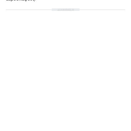
Ταξίδια
Style
ΔΙΑΦΗΜΙΣΗ
Σπίτι
Family
Σχέσεις
AGENDA
Agenda
Επιλογές
Εισιτήρια