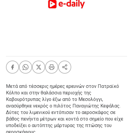
FEEDS
Πάσχα
Eurovision
Retro
Summer
OMG
LOL
A-List
LGBTQI+
Μετά από τέσσερις ημέρες ερευνών στον Πατραϊκό
Xmas
Κόλπο και στην θαλάσσια περιοχής της
Καβουρότρυπας λίγο έξω από το Μεσολόγγι,
ανασύρθηκε νεκρός ο πιλότος Παναγιώτης Κεφάλας.
Δύτες του λιμενικού εντόπισαν το αεροσκάφος σε
LIFE
βάθος πενήντα μέτρων και κοντά στο σημείο που είχε
υποδείξει ο αυτόπτης μάρτυρας της πτώσης του
Food
Body+Mind
αεροσκάφους.