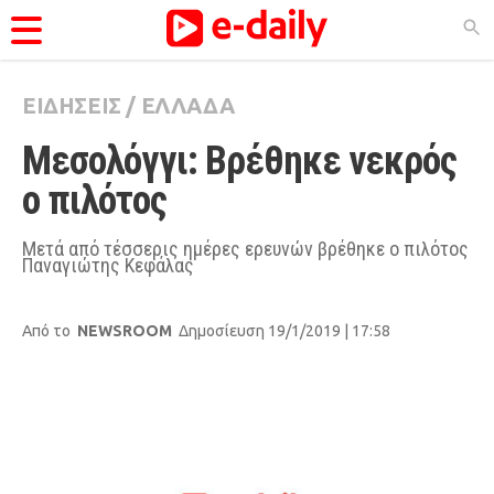
ΕΙΔΗΣΕΙΣ
/
ΕΛΛΑΔΑ
ΚΑΤΗΓΟΡΊΕΣ
Μεσολόγγι: Βρέθηκε νεκρός 
Ειδήσεις
ο πιλότος
Θέματα
Videos
Μετά από τέσσερις ημέρες ερευνών βρέθηκε ο πιλότος
Παναγιώτης Κεφάλας
Podcasts
Viral
Από το
NEWSROOM
Δημοσίευση 19/1/2019 | 17:58
Life
City Guide
Pop Culture
Agenda