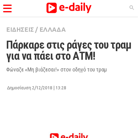
ΕΙΔΗΣΕΙΣ
/
ΕΛΛΑΔΑ
ΚΑΤΗΓΟΡΊΕΣ
Πάρκαρε στις ράγες του τραμ 
Ειδήσεις
για να πάει στο ΑΤΜ!
Θέματα
Videos
Φώναζε «Μη βιάζεσαι!» στον οδηγό του τραμ
Podcasts
Δημοσίευση 2/12/2018 | 13:28
Viral
Life
City Guide
Pop Culture
Agenda