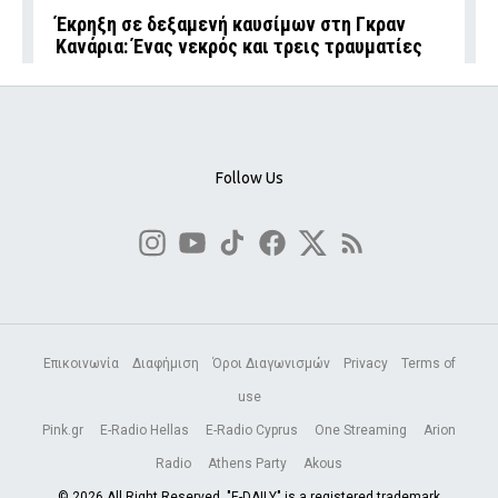
Έκρηξη σε δεξαμενή καυσίμων στη Γκραν
Κανάρια: Ένας νεκρός και τρεις τραυματίες
Follow Us
Επικοινωνία
Διαφήμιση
Όροι Διαγωνισμών
Privacy
Terms of
use
Pink.gr
E-Radio Hellas
E-Radio Cyprus
One Streaming
Arion
Radio
Athens Party
Akous
© 2026 All Right Reserved. "E-DAILY" is a registered trademark