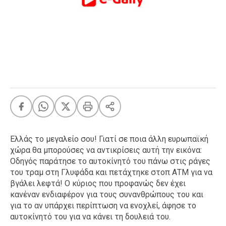
FEEDS
Πάσχα
Eurovision
Retro
Summer
OMG
LOL
A-List
LGBTQI+
Ελλάς το μεγαλείο σου! Γιατί σε ποια άλλη ευρωπαϊκή
Xmas
χώρα θα μπορούσες να αντικρίσεις αυτή την εικόνα:
Οδηγός παράτησε το αυτοκίνητό του πάνω στις ράγες
του τραμ στη Γλυφάδα και πετάχτηκε στοπ ΑΤΜ για να
βγάλει λεφτά! Ο κύριος που προφανώς δεν έχει
κανέναν ενδιαφέρον για τους συνανθρώπους του και
LIFE
για το αν υπάρχει περίπτωση να ενοχλεί, άφησε το
αυτοκίνητό του για να κάνει τη δουλειά του.
Food
Body+Mind