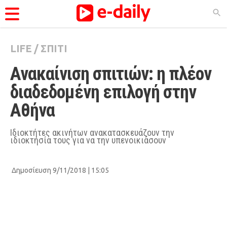
LIFE
/
ΣΠΙΤΙ
ΚΑΤΗΓΟΡΊΕΣ
Ανακαίνιση σπιτιών: η πλέον 
Ειδήσεις
διαδεδομένη επιλογή στην 
Θέματα
Αθήνα
Videos
Podcasts
Ιδιοκτήτες ακινήτων ανακατασκευάζουν την
ιδιοκτησία τους για να την υπενοικιάσουν
Viral
Life
Δημοσίευση 9/11/2018 | 15:05
City Guide
Pop Culture
Agenda