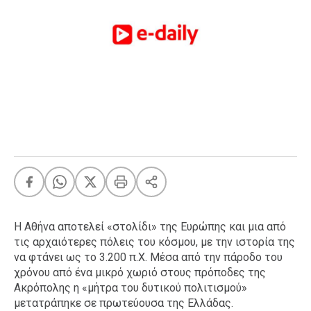
FEEDS
Πάσχα
Eurovision
Retro
Summer
OMG
LOL
A-List
LGBTQI+
Xmas
Η Αθήνα αποτελεί «στολίδι» της Ευρώπης και μια από
τις αρχαιότερες πόλεις του κόσμου, με την ιστορία της
να φτάνει ως το 3.200 π.Χ. Μέσα από την πάροδο του
χρόνου από ένα μικρό χωριό στους πρόποδες της
LIFE
Ακρόπολης η «μήτρα του δυτικού πολιτισμού»
μετατράπηκε σε πρωτεύουσα της Ελλάδας.
Food
Body+Mind