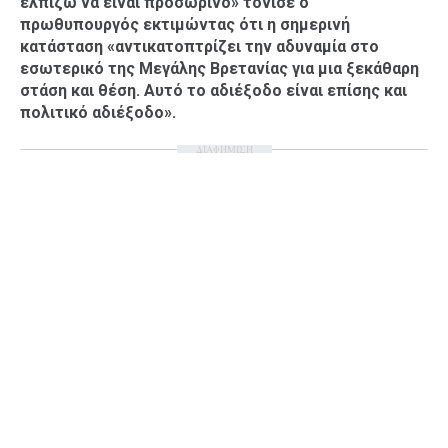
ελπίζω να είναι προσωρινό» τόνισε ο
πρωθυπουργός εκτιμώντας ότι η σημερινή
Ταξίδια
Style
κατάσταση «αντικατοπτρίζει την αδυναμία στο
Σπίτι
Family
εσωτερικό της Μεγάλης Βρετανίας για μια ξεκάθαρη
στάση και θέση. Αυτό το αδιέξοδο είναι επίσης και
Σχέσεις
πολιτικό αδιέξοδο».
ΔΙΑΦΗΜΙΣΗ
AGENDA
Agenda
Επιλογές
Εισιτήρια