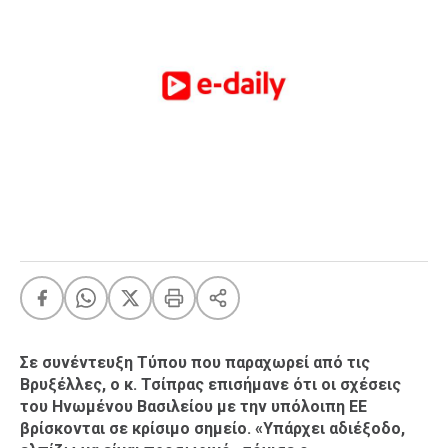
FEEDS
Πάσχα
Eurovision
Retro
Summer
OMG
LOL
A-List
LGBTQI+
Xmas
Σε συνέντευξη Τύπου που παραχωρεί από τις
Βρυξέλλες, ο κ. Τσίπρας επισήμανε ότι οι σχέσεις
LIFE
του Ηνωμένου Βασιλείου με την υπόλοιπη ΕΕ
βρίσκονται σε κρίσιμο σημείο. «Υπάρχει αδιέξοδο,
Food
Body+Mind