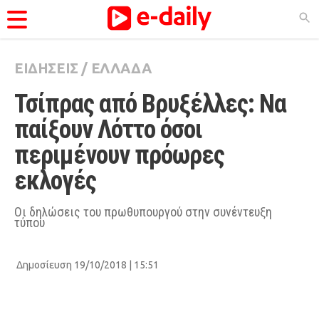
ΕΙΔΗΣΕΙΣ
/
ΕΛΛΑΔΑ
ΚΑΤΗΓΟΡΊΕΣ
Τσίπρας από Βρυξέλλες: Να 
Ειδήσεις
παίξουν Λόττο όσοι 
Θέματα
περιμένουν πρόωρες 
Videos
εκλογές
Podcasts
Viral
Οι δηλώσεις του πρωθυπουργού στην συνέντευξη
τύπου
Life
City Guide
Δημοσίευση 19/10/2018 | 15:51
Pop Culture
Agenda