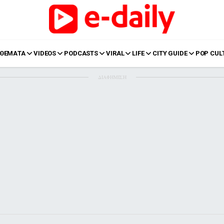
ΘΕΜΑΤΑ
VIDEOS
PODCASTS
VIRAL
LIFE
CITY GUIDE
POP CUL
ΔΙΑΦΗΜΙΣΗ
LIFE
Food
Body+Mind
α
Eurovision
Ταξίδια
Style
Summer
Σπίτι
Family
LOL
Σχέσεις
t
LGBTQI+