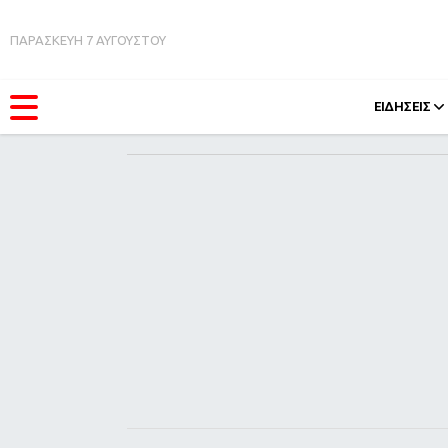
ΠΑΡΑΣΚΕΥΗ 7 ΑΥΓΟΥΣΤΟΥ
ΕΙΔΗΣΕΙΣ
ΚΑΤΗΓΟΡΊΕΣ
FEEDS
Ειδήσεις
Πάσχ
Θέματα
Retro
Videos
OMG
Podcasts
A-Lis
Viral
Xmas
Life