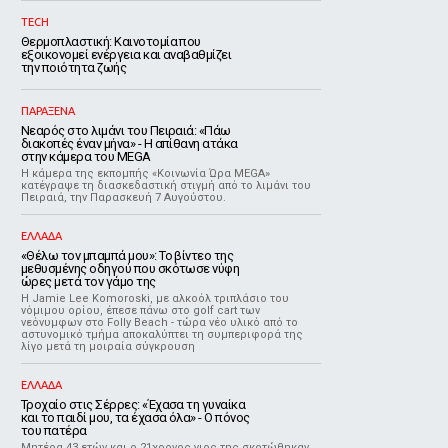
TECH
Θερμοπλαστική: Καινοτομία που
εξοικονομεί ενέργεια και αναβαθμίζει
την ποιότητα ζωής
ΠΑΡΑΞΕΝΑ
Νεαρός στο λιμάνι του Πειραιά: «Πάω
διακοπές έναν μήνα» - Η απίθανη ατάκα
στην κάμερα του MEGA
Η κάμερα της εκπομπής «Κοινωνία Ώρα MEGA»
κατέγραψε τη διασκεδαστική στιγμή από το λιμάνι του
Πειραιά, την Παρασκευή 7 Αυγούστου.
ΕΛΛΑΔΑ
«Θέλω τον μπαμπά μου»: Το βίντεο της
μεθυσμένης οδηγού που σκότωσε νύφη
ώρες μετά τον γάμο της
Η Jamie Lee Komoroski, με αλκοόλ τριπλάσιο του
νόμιμου ορίου, έπεσε πάνω στο golf cart των
νεόνυμφων στο Folly Beach - τώρα νέο υλικό από το
αστυνομικό τμήμα αποκαλύπτει τη συμπεριφορά της
λίγο μετά τη μοιραία σύγκρουση
ΕΛΛΑΔΑ
Τροχαίο στις Σέρρες: «Έχασα τη γυναίκα
και το παιδί μου, τα έχασα όλα» - Ο πόνος
του πατέρα
Μητέρα 43 ετών και ο 21χρονος γιος της σκοτώθηκαν