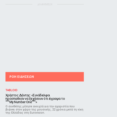
ΔΙΑΦΗΜΙΣΗ
ΡΟΗ ΕΙΔΗΣΕΩΝ
TABLOID
Χρήστος Δάντης: «Συνάδελφοι
προσπαθούν να ξεχάσουν ότι έγραψα το
""""My Number One""""»
Ο συνθέτης μίλησε ανοιχτά για την αχαριστία που
βιώνει στον χώρο της μουσικής, 22 χρόνια μετά τη νίκη
της Ελλάδας στη Eurovision.