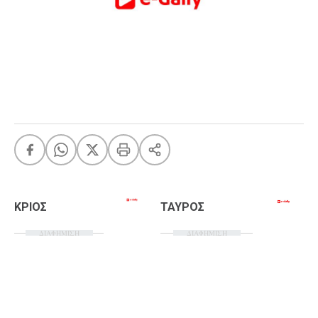
FEEDS
Πάσχα
Eurovision
Retro
Summer
OMG
LOL
A-List
LGBTQI+
ΚΡΙΟΣ
ΤΑΥΡΟΣ
Xmas
ΔΙΑΦΗΜΙΣΗ
ΔΙΑΦΗΜΙΣΗ
LIFE
Food
Body+Mind