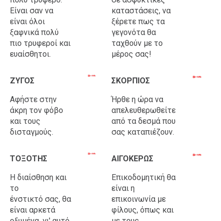
Είναι σαν να
καταστάσεις, να
είναι όλοι
ξέρετε πως τα
ξαφνικά πολύ
γεγονότα θα
πιο τρυφεροί και
ταχθούν με το
ευαίσθητοι.
μέρος σας!
ΖΥΓΟΣ
ΣΚΟΡΠΙΟΣ
Αφήστε στην
Ήρθε η ώρα να
άκρη τον φόβο
απελευθερωθείτε
και τους
από τα δεσμά που
δισταγμούς.
σας καταπιέζουν.
ΤΟΞΟΤΗΣ
ΑΙΓΟΚΕΡΩΣ
Η διαίσθηση και
Επικοδομητική θα
το
είναι η
ένστικτό σας
,
θα
επικοινωνία με
είναι αρκετά
φίλους, όπως και
οξυμένα, γι' αυτό
με τους