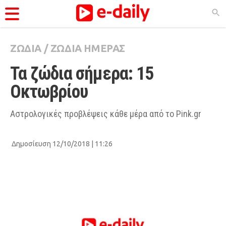
ΖΩΔΙΑ
/
ΖΩΔΙΑ ΗΜΕΡΑΣ
ΚΑΤΗΓΟΡΊΕΣ
Τα ζώδια σήμερα: 15 
Ειδήσεις
Οκτωβρίου
Θέματα
Videos
Αστρολογικές προβλέψεις κάθε μέρα από το Pink.gr
Podcasts
Δημοσίευση 12/10/2018 | 11:26
Viral
Life
City Guide
Pop Culture
Agenda