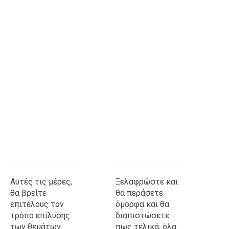
Ταξίδια
Style
Σπίτι
Family
Σχέσεις
AGENDA
Agenda
Επιλογές
Εισιτήρια
Αυτές τις μέρες,
Ξελαφρώστε και
θα βρείτε
θα περάσετε
επιτέλους τον
όμορφα και θα
τρόπο επίλυσης
διαπιστώσετε
των θεμάτων
πως τελικά, όλα